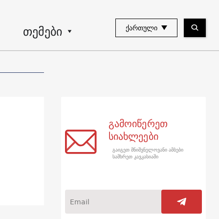
თემები
ᲥᲐᲠᲗᲣᲚᲘ
გამოიწერეთ
სიახლეები
გაიგეთ მნიშვნელოვანი ამბები
სამხრეთ კავკასიაში