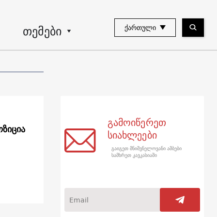
თემები
ᲥᲐᲠᲗᲣᲚᲘ
გამოიწერეთ
ოზიცია
სიახლეები
გაიგეთ მნიშვნელოვანი ამბები
სამხრეთ კავკასიაში