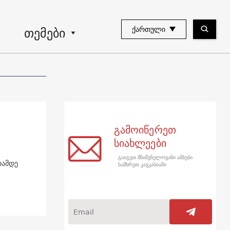
თემები
ᲥᲐᲠᲗᲣᲚᲘ
გამოიწერეთ
სიახლეები
გაიგეთ მნიშვნელოვანი ამბები
თამდე
სამხრეთ კავკასიაში