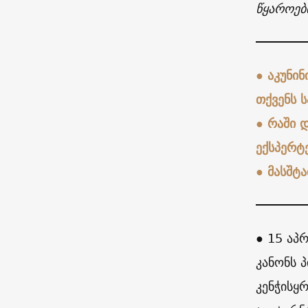
წყაროებ
●
აკუნი
თქვენს 
● რაში 
ექსპერტე
●
მასშტა
● 15 აპ
კანონს 
კენჭისყ