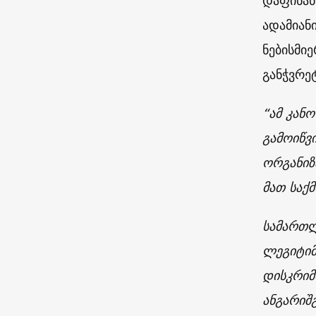
დაფინან
ადამიან
ნებისმი
განჭვრე
“ამ კან
გამოიწვ
ორგანიზ
მათ საქ
სამართლ
ლეგიტიმ
დისკრიმ
ანგარიშ