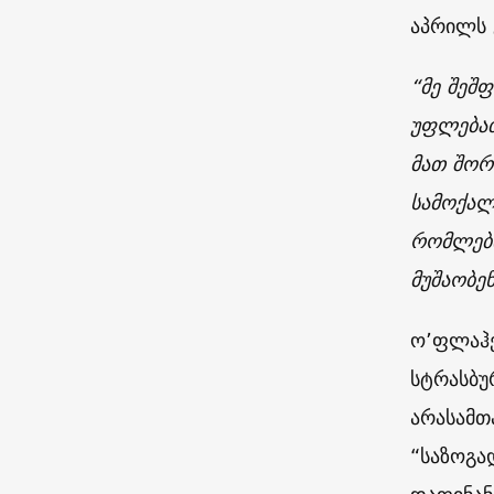
აპრილს 
“მე შეშ
უფლებათ
მათ შორ
სამოქალ
რომლები
მუშაობე
ო’ფლაჰე
სტრასბუ
არასამთ
“საზოგა