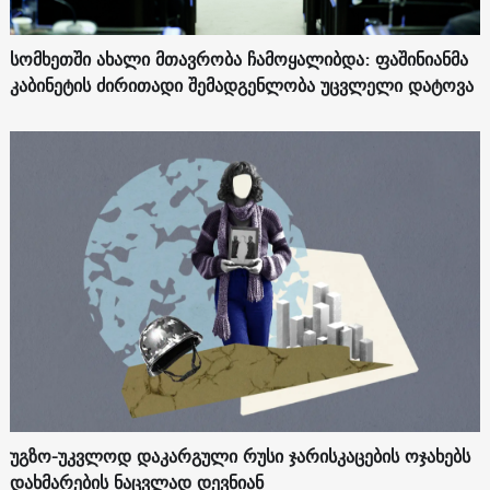
სომხეთში ახალი მთავრობა ჩამოყალიბდა: ფაშინიანმა
კაბინეტის ძირითადი შემადგენლობა უცვლელი დატოვა
უგზო-უკვლოდ დაკარგული რუსი ჯარისკაცების ოჯახებს
დახმარების ნაცვლად დევნიან