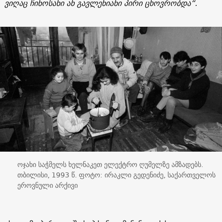
ვიღაც ჩინოსანი ან გავლენიანი პირი ცხოვრობდა“.
ოჯახი საჭმელს ხელნაკეთ ელექტრო ღუმელზე ამზადებს.
თბილისი, 1993 წ. ფოტო: ირაკლი გედენიძე, საქართველოს
ეროვნული არქივი