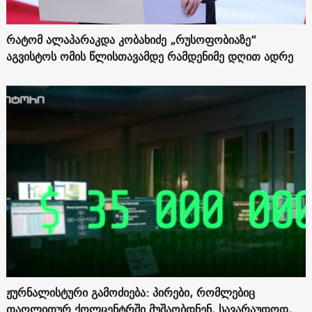
რატომ ალაპარაკდა კობახიძე „რუსოფობიაზე“
აგვისტოს ომის წლისთავამდე რამდენიმე დღით ადრე
ჟურნალისტური გამოძიება: პირები, რომლებიც
თაღლითურ ქოლცენტრში მუშაობდნენ, სავარაუდოდ,