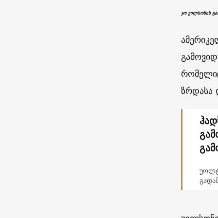
ჯო უილსონის გ
ამერიკე
გამოვიდ
რომელიც
ზრდასა 
ჰად
გამ
გამ
უოლტ
გადა