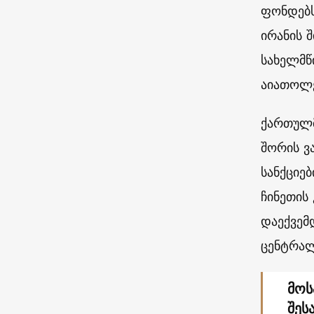
ფონდებს
ირანის 
სახელმწ
აიათოლე
ქართულმ
შორის ვ
სანქციე
ჩინეთის
დაექვემდ
ცენტრალ
მოს
შეს