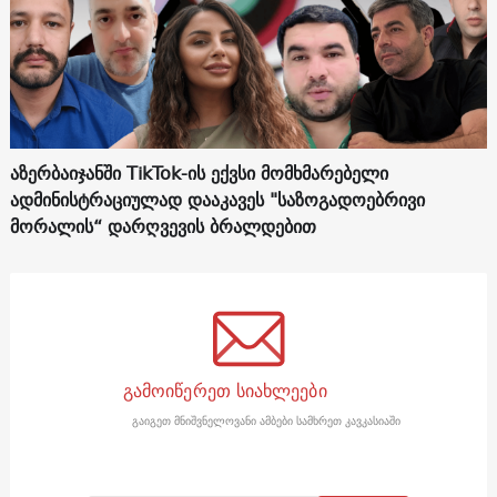
აზერბაიჯანში TikTok-ის ექვსი მომხმარებელი
ადმინისტრაციულად დააკავეს "საზოგადოებრივი
მორალის“ დარღვევის ბრალდებით
გამოიწერეთ სიახლეები
გაიგეთ მნიშვნელოვანი ამბები სამხრეთ კავკასიაში