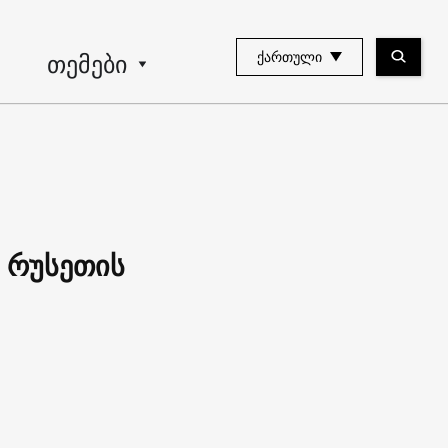
თემები
ᲥᲐᲠᲗᲣᲚᲘ
 რუსეთის