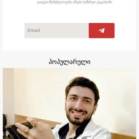
გაიგეთ მნიშვნელოვანი ამბები სამხრეთ კავკასიაში
პოპულარული