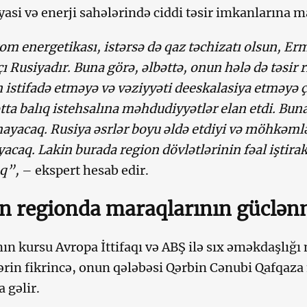
yasi və enerji sahələrində ciddi təsir imkanlarına m
tom energetikası, istərsə də qaz təchizatı olsun, E
ı Rusiyadır. Buna görə, əlbəttə, onun hələ də təsir r
 istifadə etməyə və vəziyyəti deeskalasiya etməyə ç
tta balıq istehsalına məhdudiyyətlər elan etdi. Bun
ayacaq. Rusiya əsrlər boyu əldə etdiyi və möhkəmlən
acaq. Lakin burada region dövlətlərinin fəal iştira
aq”,
– ekspert hesab edir.
n regionda maraqlarının güclən
ın kursu Avropa İttifaqı və ABŞ ilə sıx əməkdaşlığı 
ərin fikrincə, onun qələbəsi Qərbin Cənubi Qafqaza
 gəlir.