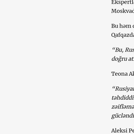
Ekspertl
Moskvada
Bu həm d
Qafqazda
“Bu, Rus
doğru at
Teona Ak
“Rusiyan
təhdiddi
zəifləmə
gücləndi
Aleksi P