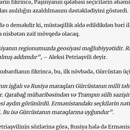
ərin fikrincə, Paşinyanın qələbəsi seçicilərin əhəmi
n asılılığın azaldılmasını dəstəklədiyini göstərdi.
ə o deməkdir ki, müstəqillik əldə edildikdən bəri i
 nisbətən zəif mövqedə olacaq.
iyanın regionumuzda geosiyasi məğlubiyyətidir. Ru
ılmış addımdır”,
– Aleksi Petriaşvili deyir.
ubardianın fikrincə, bu, ilk növbədə, Gürcüstan üç
ın işğalı və Rusiya maraqları Gürcüstanın milli təh
r. Qarabağ müharibəsindən və Trampın sülh sazişin
si aydın görünürdü. Ermənistandakı seçkilərin nət
. Bu isə Gürcüstanın maraqlarına uyğundur”.
etriaşvilinin sözlərinə görə, Rusiya hələ də Ermənis