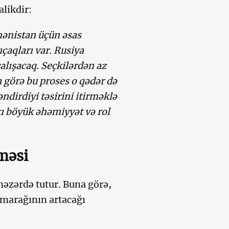
alikdir:
rmənistan üçün əsas
ıçaqları var. Rusiya
alışacaq. Seçkilərdən az
a görə bu proses o qədər də
dirdiyi təsirini itirməklə
kı böyük əhəmiyyət və rol
məsi
nəzərdə tutur. Buna görə,
 marağının artacağı