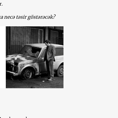
r.
za necə təsir göstərəcək?