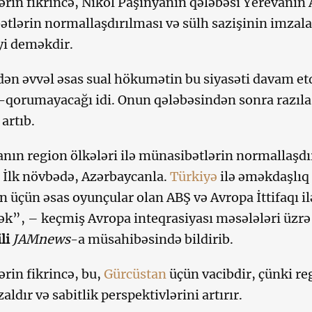
ərin fikrincə, Nikol Paşinyanın qələbəsi Yerevanın
tlərin normallaşdırılması və sülh sazişinin imza
yi deməkdir.
dən əvvəl əsas sual hökumətin bu siyasəti davam e
qorumayacağı idi. Onun qələbəsindən sonra razıl
artıb.
nın region ölkələri ilə münasibətlərin normallaşd
. İlk növbədə, Azərbaycanla.
Türkiyə
ilə əməkdaşlıq
on üçün əsas oyunçular olan ABŞ və Avropa İttifaqı 
cək”, – keçmiş Avropa inteqrasiyası məsələləri üzrə
li
JAMnews
-a müsahibəsində bildirib.
ərin fikrincə, bu,
Gürcüstan
üçün vacibdir, çünki re
zaldır və sabitlik perspektivlərini artırır.