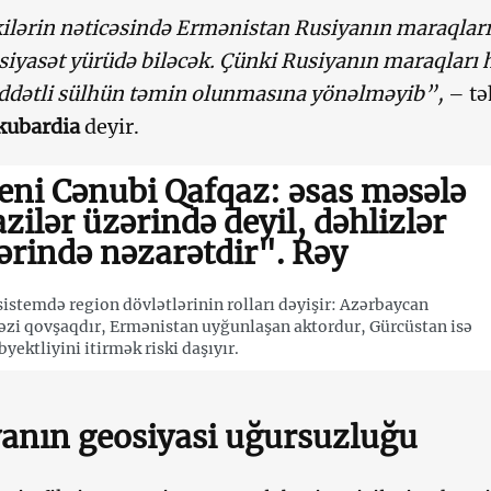
ilərin nəticəsində Ermənistan Rusiyanın maraqları
siyasət yürüdə biləcək. Çünki Rusiyanın maraqları 
dətli sülhün təmin olunmasına yönəlməyib”,
– tə
kubardia
deyir.
eni Cənubi Qafqaz: əsas məsələ
azilər üzərində deyil, dəhlizlər
ərində nəzarətdir". Rəy
sistemdə region dövlətlərinin rolları dəyişir: Azərbaycan
zi qovşaqdır, Ermənistan uyğunlaşan aktordur, Gürcüstan isə
byektliyini itirmək riski daşıyır.
anın geosiyasi uğursuzluğu