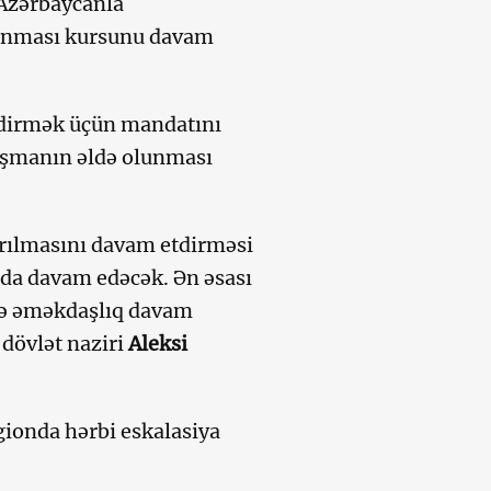
 Azərbaycanla
lanması kursunu davam
tdirmək üçün mandatını
aşmanın əldə olunması
ırılmasını davam etdirməsi
 da davam edəcək. Ən əsası
ilə əməkdaşlıq davam
 dövlət naziri
Aleksi
gionda hərbi eskalasiya