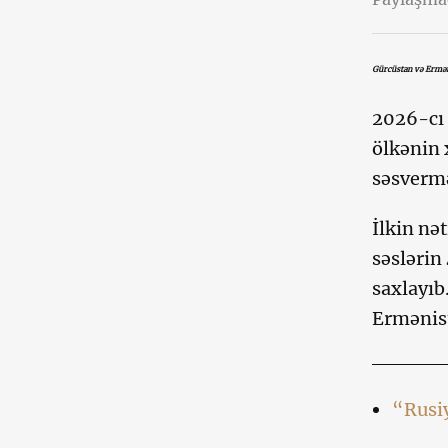
Gürcüstan və Ermən
2026-cı 
ölkənin 
səsvermə
İlkin nə
səslərin
saxlayıb
Ermənist
“Rusiy