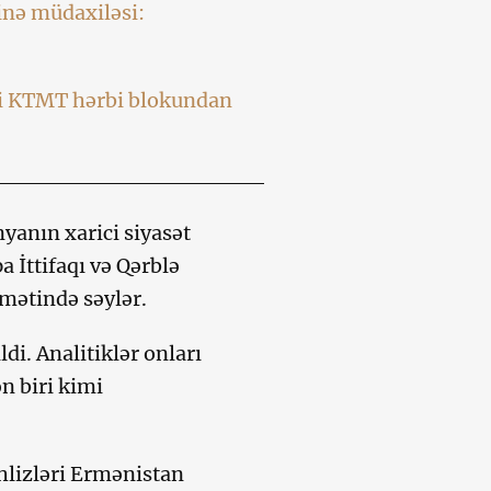
inə müdaxiləsi:
yi KTMT hərbi blokundan
nyanın xarici siyasət
a İttifaqı və Qərblə
amətində səylər.
di. Analitiklər onları
n biri kimi
əhlizləri Ermənistan