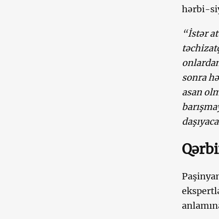
hərbi-si
“İstər a
təchizatç
onlardan
sonra hə
asan olm
barışmay
daşıyac
Qərbi
Paşinyan
ekspertl
anlamına