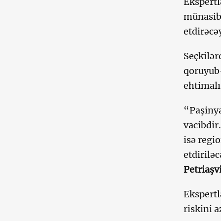
Ekspertl
münasibə
etdirəcə
Seçkilər
qoruyub-
ehtimalı 
“Paşinya
vacibdir
isə regi
etdirilə
Petriaşvi
Ekspertl
riskini a