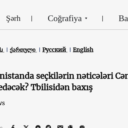
Coğrafiya
Ba
Şərh
են
ქართული
Русский
English
istanda seçkilərin nəticələri Cə
 edəcək? Tbilisidən baxış
ws
aq