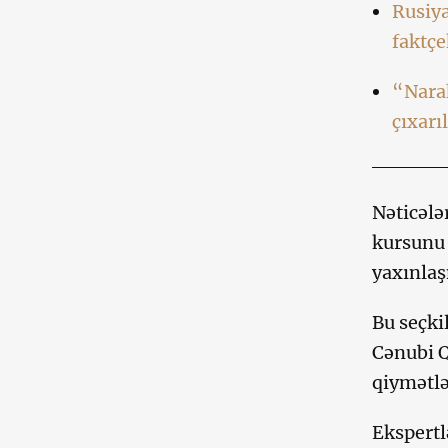
Rusiy
faktçe
“Nara
çıxarı
Nəticələ
kursunu 
yaxınla
Bu seçki
Cənubi Q
qiymətlə
Ekspertl