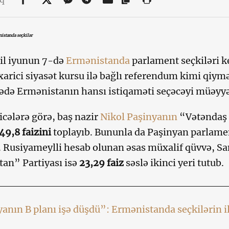
istanda seçkilər
il iyunun 7-də
Ermənistanda
parlament seçkiləri ke
xarici siyasət kursu ilə bağlı referendum kimi qiymə
də Ermənistanın hansı istiqaməti seçəcəyi müəyyə
ticələrə görə, baş nazir
Nikol Paşinyanın
“Vətəndaş 
49,8 faizini
toplayıb. Bununla da Paşinyan parlam
. Rusiyameylli hesab olunan əsas müxalif qüvvə, 
an” Partiyası isə
23,29 faiz
səslə ikinci yeri tutub.
anın B planı işə düşdü”: Ermənistanda seçkilərin ilk