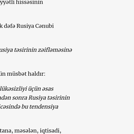
yyətli hissəsinin
lk dəfə Rusiya Cənubi
siya təsirinin zəifləməsinə
ün müsbət haldır:
lükəsizliyi üçün əsas
dən sonra Rusiya təsirinin
icəsində bu tendensiya
tana, məsələn, iqtisadi,