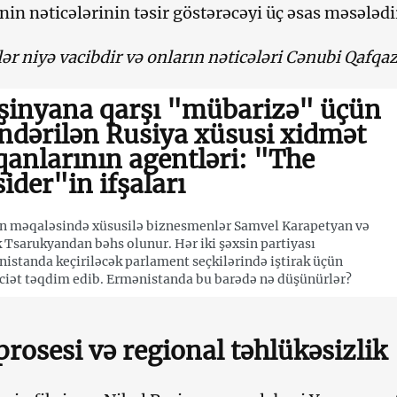
inin nəticələrinin təsir göstərəcəyi üç əsas məsələdi
lər niyə vacibdir və onların nəticələri Cənubi Qafqa
şinyana qarşı "mübarizə" üçün
ndərilən Rusiya xüsusi xidmət
qanlarının agentləri: "The
sider"in ifşaları
n məqaləsində xüsusilə biznesmenlər Samvel Karapetyan və
 Tsarukyandan bəhs olunur. Hər iki şəxsin partiyası
istanda keçiriləcək parlament seçkilərində iştirak üçün
iət təqdim edib. Ermənistanda bu barədə nə düşünürlər?
prosesi və regional təhlükəsizlik