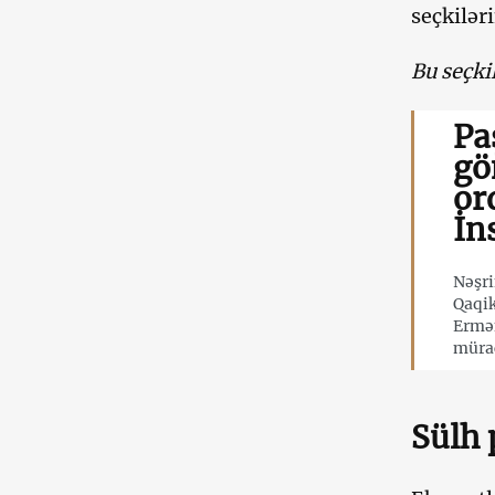
seçkilər
Bu seçki
Pa
gö
or
İn
Nəşri
Qaqik
Ermən
mürac
Sülh 