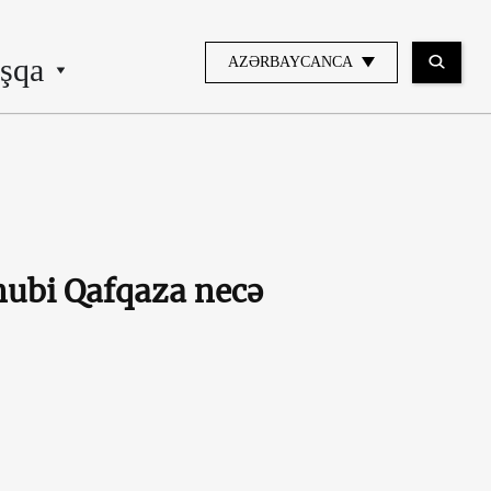
şqa
AZƏRBAYCANCA
nubi Qafqaza necə