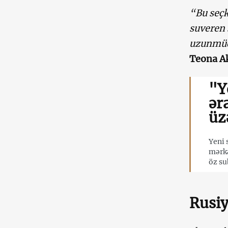
“Bu seçk
suveren 
uzunmüd
Teona A
"Y
ər
üz
Yeni 
mərkə
öz su
Rusiy