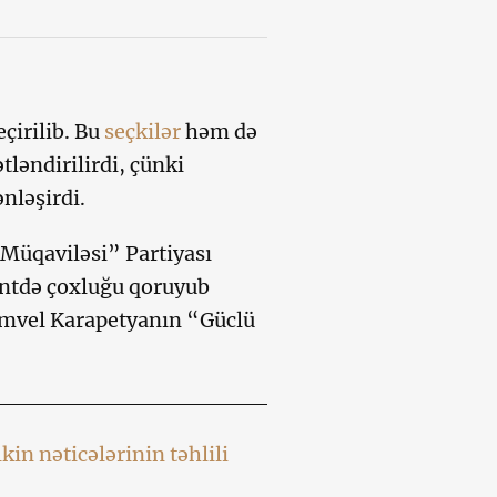
çirilib. Bu
seçkilər
həm də
tləndirilirdi, çünki
nləşirdi.
Müqaviləsi” Partiyası
entdə çoxluğu qoruyub
Samvel Karapetyanın “Güclü
in nəticələrinin təhlili