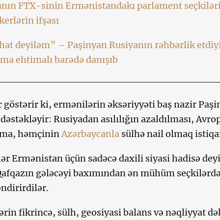
anın FTX-sinin Ermənistandakı parlament seçkilər
kerlərin ifşası
hat deyiləm” – Paşinyan Rusiyanın rəhbərlik etdi
lma ehtimalı barədə danışıb
r göstərir ki, ermənilərin əksəriyyəti baş nazir Paşi
dəstəkləyir: Rusiyadan asılılığın azaldılması, Avrop
şma, həmçinin
Azərbaycanla
sülhə nail olmaq istiq
lər Ermənistan üçün sadəcə daxili siyasi hadisə deyil
afqazın gələcəyi baxımından ən mühüm seçkilərdə
ndirirdilər.
ərin fikrincə, sülh, geosiyasi balans və nəqliyyat d