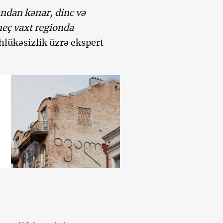
ndan kənar, dinc və
heç vaxt regionda
hlükəsizlik üzrə ekspert