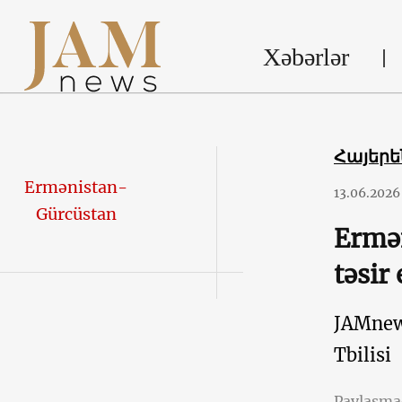
Xəbərlər
Հայեր
Ermənistan-
13.06.2026
Gürcüstan
Ermən
təsir
JAMne
Tbilisi
Paylaşm