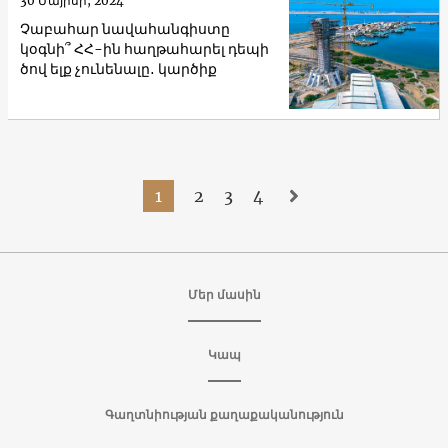
30 Մայիսի, 2024
Չաբահար նավահանգիստը
կօգնի՞ ՀՀ-ին հաղթահարել դեպի
ծով ելք չունենալը․ կարծիք
1
2
3
4
Մեր մասին
Կապ
Գաղտնիության քաղաքականություն