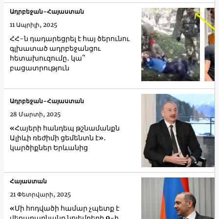
Ադրբեջան-Հայաստան
11 Ապրիլի, 2025
ՀՀ-ն դադարեցրել է հայ ծերունու
գլխատած ադրբեջանցու
հետախուզումը․ կա՞
բացատրություն
Ադրբեջան-Հայաստան
28 Մարտի, 2025
«Հայերի հանդեպ թշնամանքն
Ալիևի ռեժիմի ցեմենտն է»․
կարծիքներ Երևանից
Հայաստան
21 Փետրվարի, 2025
«Մի հոդվածի համար չպետք է
վերադառնանք նոյեմբերի 9-ի