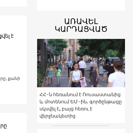
ԱՌԱՎԵԼ
ԿԱՐԴԱՑՎԱԾ
վել է
րը, քանի
ՀՀ-ն հեռանում է Ռուսաստանից
և մոտենում ԵՄ-ին. գործընթացը
սկսվել է, բայց հեռու է
վերջնակետից
րը