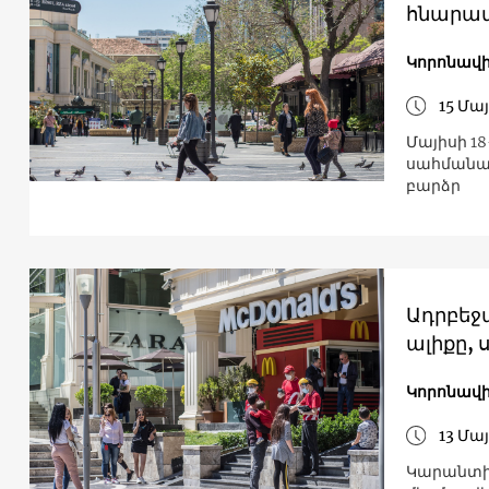
հնարավո
Կորոնավի
15 Մայ
Մայիսի 1
սահմանափ
բարձր
Ադրբեջա
ալիքը, 
Կորոնավի
13 Մայ
Կարանտին