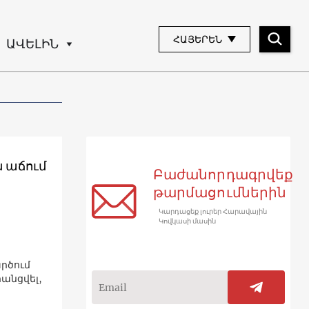
ՀԱՅԵՐԵՆ
ԱՎԵԼԻՆ
 աճում
Բաժանորդագրվեք
թարմացումներին
Կարդացեք լուրեր Հարավային
Կովկասի մասին
արծում
րանցվել,