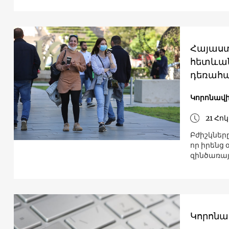
Հայաստ
հետևան
դեռահա
Կորոնավի
21 Հո
Բժիշկներ
որ իրենց
զինծառայ
Կորոնա