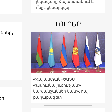
ղեկավարը Հայաստանում է․
ի՞նչ է քննարկվել
ԼՈՒՐԵՐ
«Հայաստան-ԵԱՏՄ
«ամուսնալուծության»
նախանշաններ կան»․ հայ
քաղաքագետ
օր։