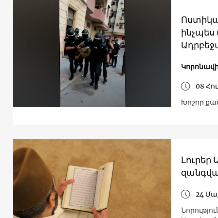
Ոստիկա
ինչպես
Ադրբեջ
Կորոնավի
08 Հո
Խոշոր քա
Լուրեր
զանգվա
24 Մա
Նորությո