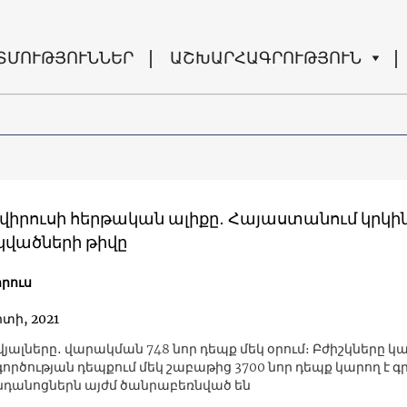
ՏՄՈՒԹՅՈՒՆՆԵՐ
ԱՇԽԱՐՀԱԳՐՈՒԹՅՈՒՆ
վիրուսի հերթական ալիքը․ Հայաստանում կրկին
կվածների թիվը
րուս
րտի, 2021
յալները․ վարակման 748 նոր դեպք մեկ օրում։ Բժիշկները կ
գործության դեպքում մեկ շաբաթից 3700 նոր դեպք կարող է գ
նդանոցներն այժմ ծանրաբեռնված են