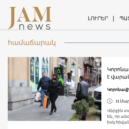
ԼՈՒՐԵՐ
ՊԱ
համաճարակ
Կորոնա
է վարա
Կորոնավի
11 Մա
Վերջին տվ
են, որ ան
իսկ հիվա