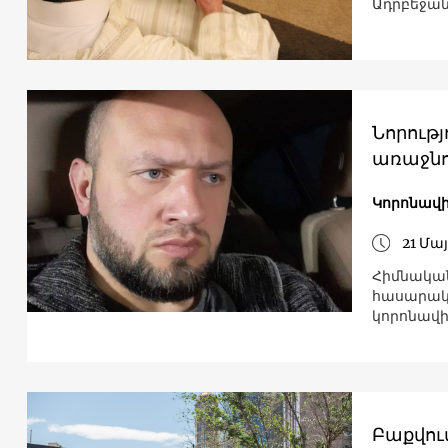
Ադրբեջան
Նորությ
առաջնո
Կորոնավի
21 Մայ
Հիմնական
հասարակո
կորոնավի
Բաքվու