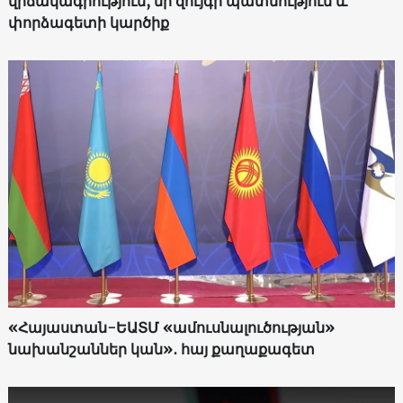
վիճակագրություն, մի զույգի պատմություն և
փորձագետի կարծիք
«Հայաստան-ԵԱՏՄ «ամուսնալուծության»
նախանշաններ կան»․ հայ քաղաքագետ