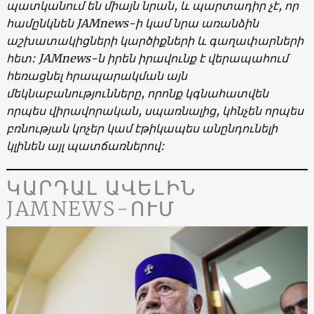
պատկանում
են
միայն
նրան
,
և
պարտադիր
չէ
,
որ
համընկնեն
JAMnews-
ի
կամ
նրա
առանձին
աշխատակիցների
կարծիքների
և
գաղափարների
հետ
: JAMnews-
ն
իրեն
իրավունք
է
վերապահում
հեռացնել
հրապարակման
այն
մեկնաբանությունները
,
որոնք
կգնահատվեն
որպես
վիրավորական
,
սպառնալից
,
կհնչեն
որպես
բռնության
կոչեր
կամ
էթիկապես
անընդունելի
կլինեն
այլ
պատճառներով
:
ԿԱՐԴԱԼ ԱՎԵԼԻՆ
JAMNEWS-ՈՒՄ