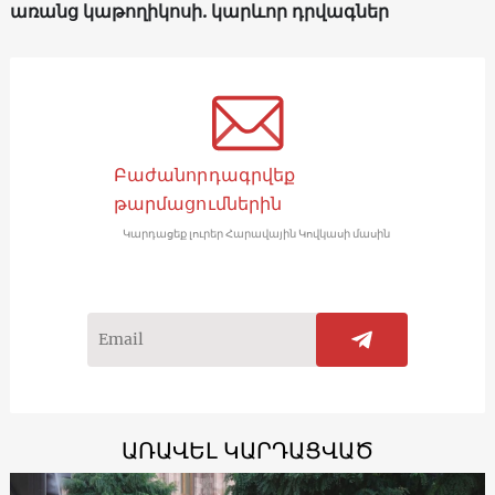
առանց կաթողիկոսի. կարևոր դրվագներ
Բաժանորդագրվեք
թարմացումներին
Կարդացեք լուրեր Հարավային Կովկասի մասին
ԱՌԱՎԵԼ ԿԱՐԴԱՑՎԱԾ