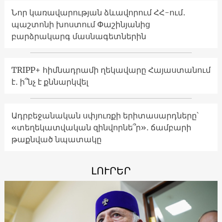
Նոր կառավարության ձևավորում ՀՀ-ում․
պաշտոնի խոստում Փաշինյանից
բարձրակարգ մասնագետներին
TRIPP+ հիմնադրամի ղեկավարը Հայաստանում
է․ ի՞նչ է քննարկվել
Ադրբեջանական սփյուռքի երիտասարդները՝
«տեղեկատվական զինվորնե՞ր»․ ճամբարի
թաքնված նպատակը
ԼՈՒՐԵՐ