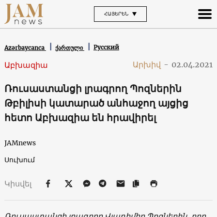
ՀԱՅԵՐԵՆ
Русский
Azərbaycanca
ქართული
Արխիվ
-
02.04.2021
Աբխազիա
Ռուսաստանցի լրագրող Պոզներին
Թբիլիսի կատարած անհաջող այցից
հետո Աբխազիա են հրավիրել
JAMnews
Սուխում
Կիսվել
Ռուսաստանցի լրագրող Վլադիմիր Պոզներին, որը