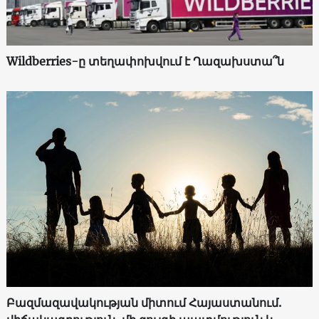
Wildberries-ը տեղափոխվում է Ղազախստա՞ն
Բազմազավակության միտում Հայաստանում.