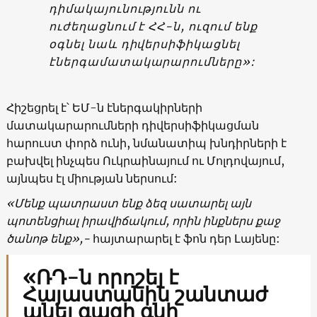
դիմակայունությունն ու
ուժեղացնում է ՀՀ-ն, ուզում ենք
օգնել նաև դիվերսիֆիկացնել
էներգամատակարարումները»:
Հիշեցրել է՝ ԵՄ-ն էներգակիրների
մատակարարումների դիվերսիֆիկացման
հարուստ փորձ ունի, նմանատիպ խնդիրների է
բախվել ինչպես Ուկրաինայում ու Մոլդովայում,
այնպես էլ միության ներսում:
«Մենք պատրաստ ենք ձեզ սատարել այն
պոտենցիալ իրավիճակում, որին ինքներս քաջ
ծանոթ ենք»,-
հայտարարել է ֆոն դեր Լայենը:
«ՌԴ-ն որոշել է
Հայաստանին շանտաժ
անել գազի գնի