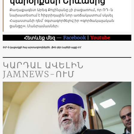
կարծիքներ Երևանից
Քաղաքագետ Արեգ Քոչինյանը չի բացառում, որ ՌԴ-ն
նախատեսում է հիբրիդային նոր առճակատում սկսել
Հայաստանի դեմ՝ օգտագործելով իր «գործակալական
ցանցը»։ Մանրամասներ։
Հետևեք մեզ
—
Facebook
|
Youtube
ԵՄ-ն կաջակցի հայ արտադրողներին․ ֆոն դեր Լայենի այցը ՀՀ
ԿԱՐԴԱԼ ԱՎԵԼԻՆ
JAMNEWS-ՈՒՄ