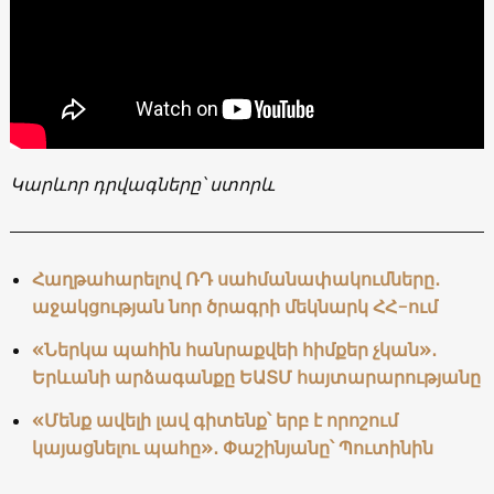
Կարևոր դրվագները՝ ստորև
Հաղթահարելով ՌԴ սահմանափակումները․
աջակցության նոր ծրագրի մեկնարկ ՀՀ-ում
«Ներկա պահին հանրաքվեի հիմքեր չկան»․
Երևանի արձագանքը ԵԱՏՄ հայտարարությանը
«Մենք ավելի լավ գիտենք՝ երբ է որոշում
կայացնելու պահը»․ Փաշինյանը՝ Պուտինին