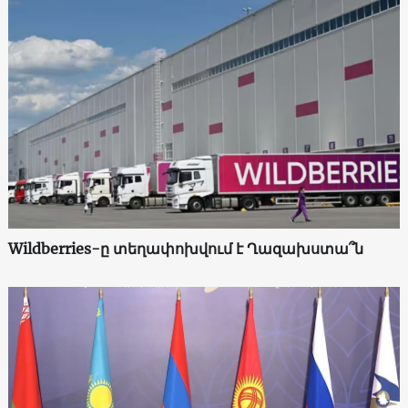
Wildberries-ը տեղափոխվում է Ղազախստա՞ն