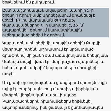
երթևեկում են քաղաքում։
Ըստ պաշտոնական տվյալների՝ ապրիլի 1-ի
երեկոյի դրությամբ Ադրբեջանում գրանցվել է
Covid-19-ով վարակման 359 դեպք։
Վարակվածներից 5-ը մահացել է, 26-ն՝
ապաքինվել։ Երկրում կարանտինային
ուժեղացված ռեժիմ է գործում։
Կարատինային ռեժիմի առաջին օրերին Բաքվի
մետրոպոլիտենն աշխատում էր կրճատված
գրաֆիկով՝ մի քանի ժամ առավոտյան և երեկոյան։
Սակայն ավելի վատ էր․ մարդաշատ վագոններ և
հսկայական ամբոխ՝ կայարանների մուտքերի
առջև։
Մի քանի օր սոցիալական ցանցերում վրդովմունքի
ալիք էր բարձրացել, իսկ մարտի 31-իերեկոյան
մետրոն վերջնականապես փակվեց։
Քաղաքացիներին հրահանգեցին երթևեկել
ավտոբուսներով, իսկ ցանկալի է ընդհանրապես