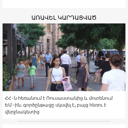
ԱՌԱՎԵԼ ԿԱՐԴԱՑՎԱԾ
ՀՀ-ն հեռանում է Ռուսաստանից և մոտենում
ԵՄ-ին. գործընթացը սկսվել է, բայց հեռու է
վերջնակետից