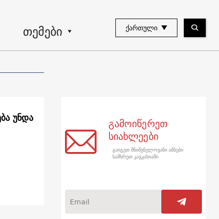
თემები
ᲥᲐᲠᲗᲣᲚᲘ
ბა უნდა
გამოიწერეთ
სიახლეები
გაიგეთ მნიშვნელოვანი ამბები
სამხრეთ კავკასიაში