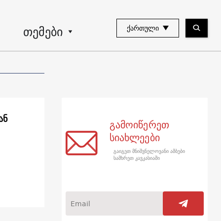
თემები
ᲥᲐᲠᲗᲣᲚᲘ
ან
გამოიწერეთ
სიახლეები
გაიგეთ მნიშვნელოვანი ამბები
სამხრეთ კავკასიაში