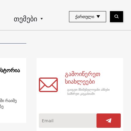
თემები
ᲥᲐᲠᲗᲣᲚᲘ
ისტორია
გამოიწერეთ
სიახლეები
გაიგეთ მნიშვნელოვანი ამბები
სამხრეთ კავკასიაში
ში რაიმე
ზე