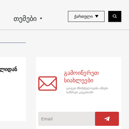
თემები
ᲥᲐᲠᲗᲣᲚᲘ
ფლიდან
გამოიწერეთ
სიახლეები
გაიგეთ მნიშვნელოვანი ამბები
სამხრეთ კავკასიაში