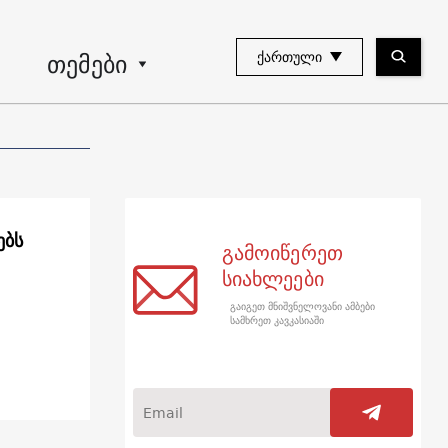
თემები
ᲥᲐᲠᲗᲣᲚᲘ
ებს
გამოიწერეთ
სიახლეები
გაიგეთ მნიშვნელოვანი ამბები
სამხრეთ კავკასიაში