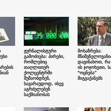
დ
ჟურნალისტური
მოსაზრება:
უსი
გამოძიება: პირები,
მნიშვნელოვანი
რომლებიც
დავინახოთ, რა
არების
თაღლითურ
ის ჯოჯოხეთი, ს
ნიან
ქოლცენტრში
"ოცნება“
მუშაობდნენ,
მიგვაქანებს
სავარაუდოდ, ისევ
აგრძელებენ
საქმიანობას