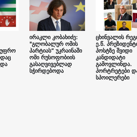
ირაკლი კობახიძე:
ცხინვალის რეგ
"გლობალურ ომის
ე.წ. პრეზიდენტ
 უფრო
პარტიას“ უკრაინაში
პოსტზე შვიდი
ნდაც
ომი რუსოფობიის
კანდიდატი
ნდა
გასაღვივებლად
გამოვლინდა.
სჭირდებოდა
პორტრეტები დ
სპოილერები