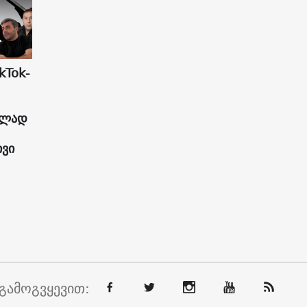
kTok-
ულად
ივი
გამოგვყევით: