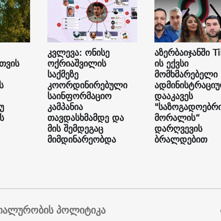
კვლევა: ონისე
აზერბაიჯანში Ti
თვის
ოქრიაშვილის
ის ექვსი
საქმეზე
მომხმარებელი
ს
კოორდინირებული
ადმინისტრაცი
საინფორმაციო
დააკავეს
უ
კამპანია
"საზოგადოებრ
ს
თავდასხმამდე და
მორალის“
მის შემდეგაც
დარღვევის
მიმდინარეობდა
ბრალდებით
იალურობის პოლიტიკა