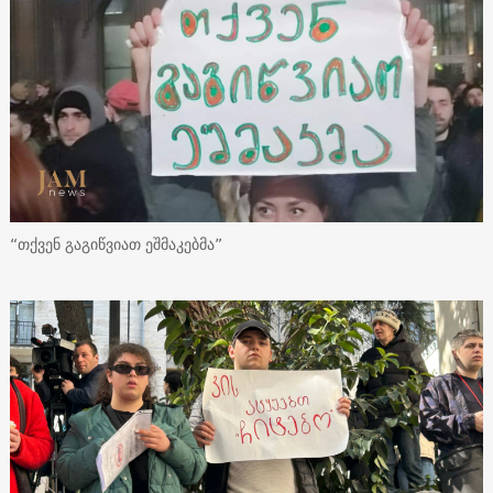
“თქვენ გაგიწვიათ ეშმაკებმა”