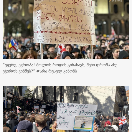
“უყურე, ევროპა! ბოლოს როდის გინახავს, შენი დროშა ასე
ეჭიროს ვინმეს?” #არა რუსულ კანონს