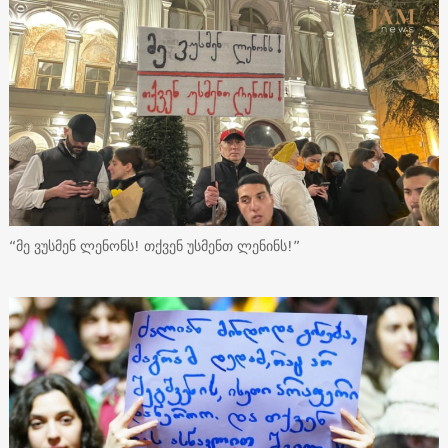
“მე ვუსმენ ლენონს! თქვენ უსმენთ ლენინს!”