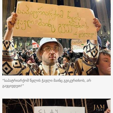
“საპატრიარქომ წყლის ჭავლი მაინც გვიკურთხოს, არ
გავცივდეთ!”