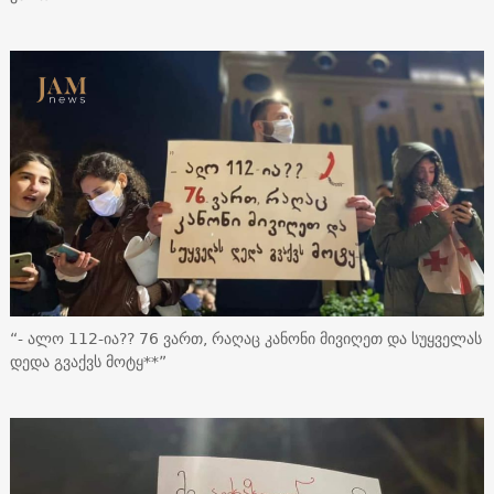
“- ალო 112-ია?? 76 ვართ, რაღაც კანონი მივიღეთ და სუყველას
დედა გვაქვს მოტყ**”