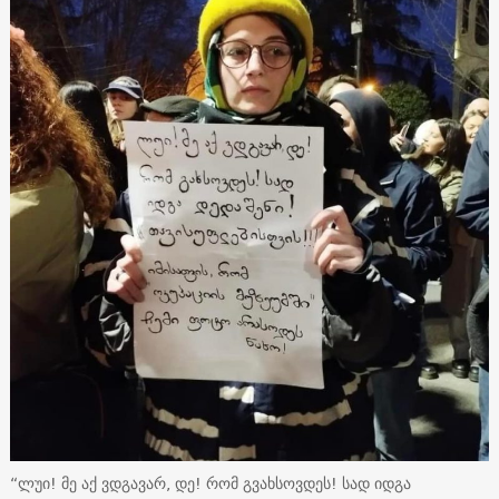
“ლუი! მე აქ ვდგავარ, დე! რომ გვახსოვდეს! სად იდგა