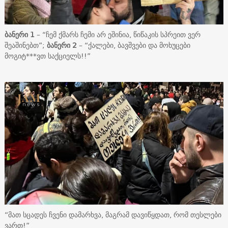
ბანერი 1
– “ჩემ ქმარს ჩემი არ ეშინია, წიწაკის სპრეით ვერ
შეაშინებთ”;
ბანერი 2
– “ქალები, ბავშვები და მოხუცები
მოგიტ***ვთ საქციელს!!”
“მათ სცადეს ჩვენი დამარხვა, მაგრამ დავიწყდათ, რომ თესლები
ვართ!”