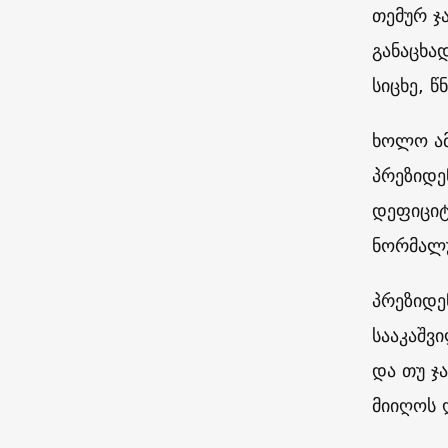
თემურ ჯ
განაცხა
სიცხე, წ
ხოლო ამ
პრეზიდე
დეფიციტ
ნორმალუ
პრეზიდე
სააკაშვ
და თუ ჯ
მიიღოს 