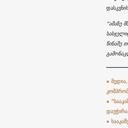
დასკვნი
“ამაზე 
სასჯელიდ
წინაშე 
გამონაკ
●
მედია
კომპრომ
●
“სააკ
დაუჭირა
● სააკა