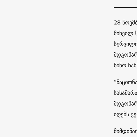
28 ნოემ
მიხეილ ს
სურვილი
მდგომარ
ნინო ჩა
“ნაციონ
სასამარ
მდგომარ
იღებს ვე
მიმდინა