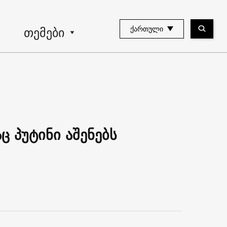
თემები
ᲥᲐᲠᲗᲣᲚᲘ
 პუტინი აშენებს