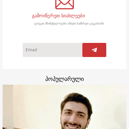
გამოიწერეთ სიახლეები
გაიგეთ მნიშვნელოვანი ამბები სამხრეთ კავკასიაში
პოპულარული