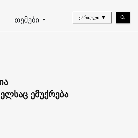
თემები
ᲥᲐᲠᲗᲣᲚᲘ
ია
ელსაც ემუქრება