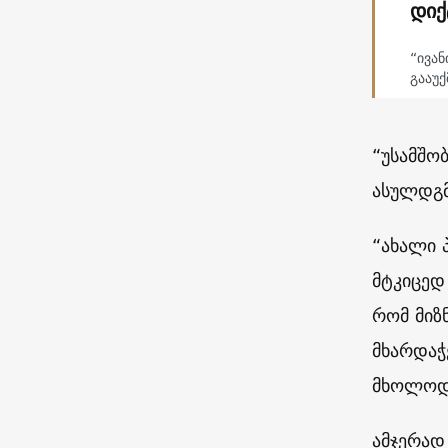
დიქ
“ივან
გააუქ
“უსამშო
ასულდგმ
“ახალი 
მტკიცედ
რომ მიზ
მხარდაჭ
მხოლოდ 
ამჯერად