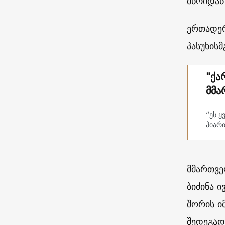
მხრიდან
ერთადერ
პასუხის
"ქა
მმა
“ეს 
პიარ
მმართვ
ბიძინა 
შორის ი
შედეგად