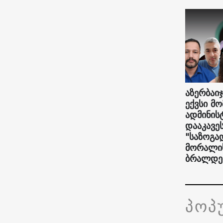
აზერბაიჯ
ექვსი მ
ადმინი
დააკავე
"საზოგა
მორალის
ბრალდე
პოპ