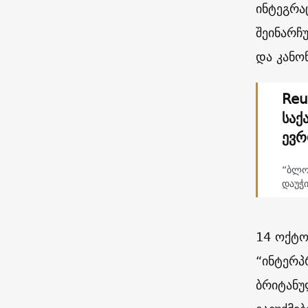
ინტეგრა
შეინარჩ
და კანო
Reu
საქ
ევრ
“ბლო
დაუჭ
14 ოქტო
“ინტერპ
ბრიტანუ