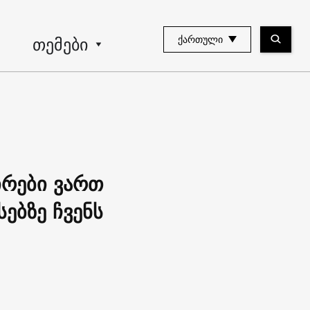
თემები
ᲥᲐᲠᲗᲣᲚᲘ
ირები ვართ
ებზე ჩვენს