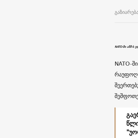
გაზიარებ
NATO-ში აშშ-ს 
NATO-ში
რაუფოღლ
შეერთებ
შეშფოთე
გაე
წლი
"უო