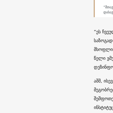
“მთა
დასა
“ეს ჩვე
საზოგად
მსოფლიო
წელი ვმ
დეზინფო
აშშ, ის
მეგობრე
შეშფოთე
ინსტიტუ