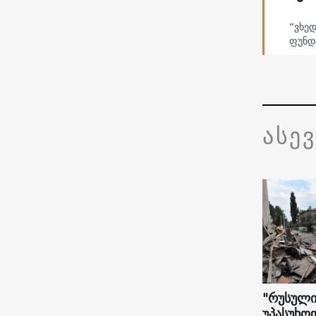
“ვხე
ფუნდ
ასე
"რუსული
უპასუხო