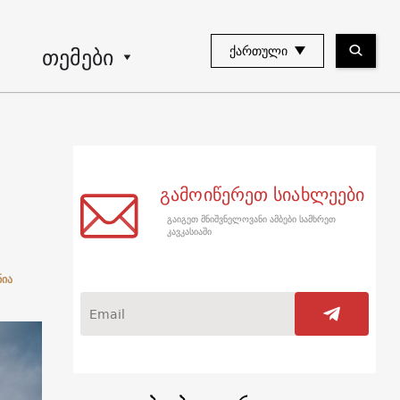
თემები
ᲥᲐᲠᲗᲣᲚᲘ
გამოიწერეთ სიახლეები
გაიგეთ მნიშვნელოვანი ამბები სამხრეთ
კავკასიაში
ნია