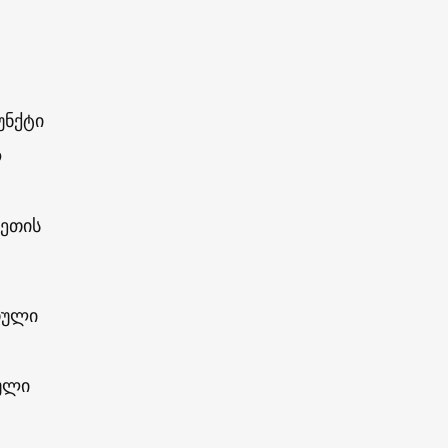
უნქტი
ო
ეთის
თული
იული