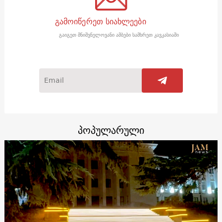
გამოიწერეთ სიახლეები
გაიგეთ მნიშვნელოვანი ამბები სამხრეთ კავკასიაში
პოპულარული