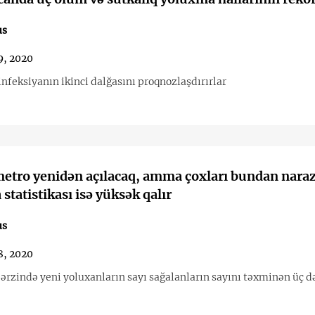
us
9, 2020
nfeksiyanın ikinci dalğasını proqnozlaşdırırlar
etro yenidən açılacaq, amma çoxları bundan naraz
statistikası isə yüksək qalır
us
8, 2020
 ərzində yeni yoluxanların sayı sağalanların sayını təxminən üç d