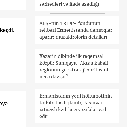
sərhədləri və ifadə azadlığı
ABŞ-nin TRIPP+ fondunun
keçdi.
rəhbəri Ermənistanda danışıqlar
aparır: müzakirələrin detalları
Xəzərin dibində ilk rəqəmsal
körpü: Sumqayıt-Aktau kabeli
regionun geostrateji xəritəsini
necə dəyişir?
Ermənistanın yeni hökumətinin
tərkibi təsdiqlənib, Paşinyan
çəyə
ixtisaslı kadrlara vəzifələr vəd
edir