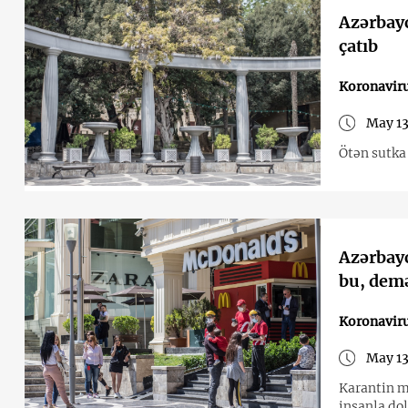
Azərbay
çatıb
Koronavir
May 13
Ötən sutka 
Azərbayc
bu, demə
Koronavir
May 13
Karantin m
insanla do