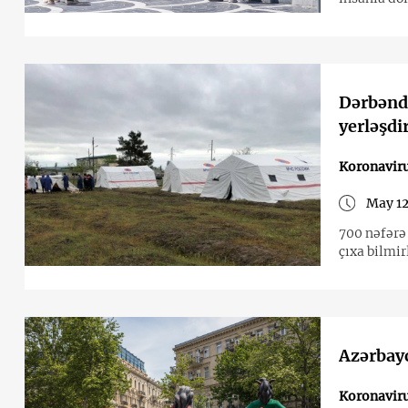
Dərbəndd
yerləşdi
Koronavir
May 12
700 nəfərə
çıxa bilmir
Azərbay
Koronavir