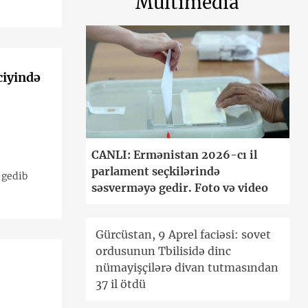
Multimedia
ciyində
CANLI: Ermənistan 2026-cı il
parlament seçkilərində
 gedib
səsverməyə gedir. Foto və video
Gürcüstan, 9 Aprel faciəsi: sovet
ordusunun Tbilisidə dinc
nümayişçilərə divan tutmasından
37 il ötdü