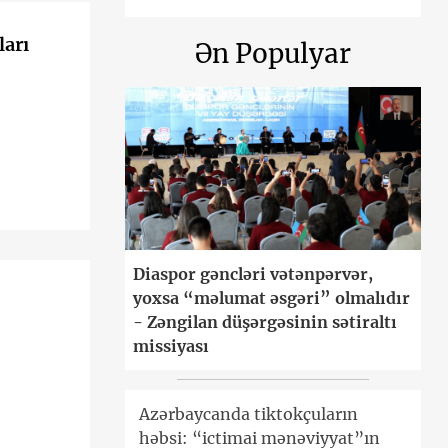
ları
Ən Populyar
Diaspor gəncləri vətənpərvər,
yoxsa “məlumat əsgəri” olmalıdır
- Zəngilan düşərgəsinin sətiraltı
missiyası
Azərbaycanda tiktokçuların
həbsi: “ictimai mənəviyyat”ın