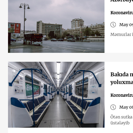
Koronavir
May 0
Məmurlar i
Bakıda m
yoluxma 
Koronavir
May 0
Ötən sutka
üstələyib