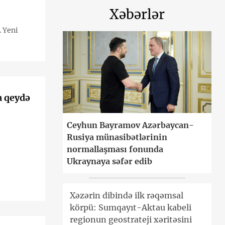
Xəbərlər
 Yeni
a qeydə
Ceyhun Bayramov Azərbaycan-
Rusiya münasibətlərinin
normallaşması fonunda
Ukraynaya səfər edib
Xəzərin dibində ilk rəqəmsal
körpü: Sumqayıt-Aktau kabeli
regionun geostrateji xəritəsini