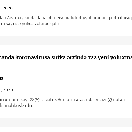
, 2020
ən Azərbaycanda daha bir neçə məhdudiyyət aradan qaldırılacaq.
n sayı isə yüksək olaraq qalır
anda koronavirusa sutka ərzində 122 yeni yoluxm
us
, 2020
ın ümumi sayı 2879-a çatıb. Bunların arasında ən azı 33 nəfəri
kı məhbuslardır.