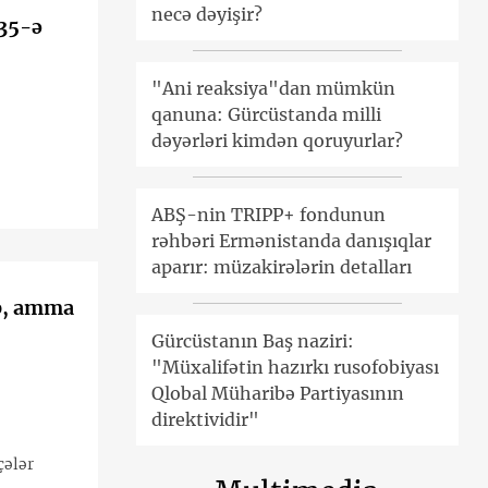
necə dəyişir?
 35-ə
"Ani reaksiya"dan mümkün
qanuna: Gürcüstanda milli
dəyərləri kimdən qoruyurlar?
ABŞ-nin TRIPP+ fondunun
rəhbəri Ermənistanda danışıqlar
aparır: müzakirələrin detalları
ıb, amma
Gürcüstanın Baş naziri:
"Müxalifətin hazırkı rusofobiyası
Qlobal Müharibə Partiyasının
direktividir"
çələr