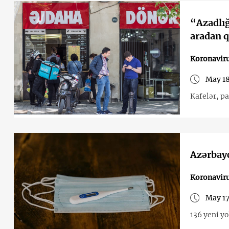
“Azadlığ
aradan q
Koronavir
May 18
Kafelər, pa
Azərbay
Koronavir
May 17
136 yeni y