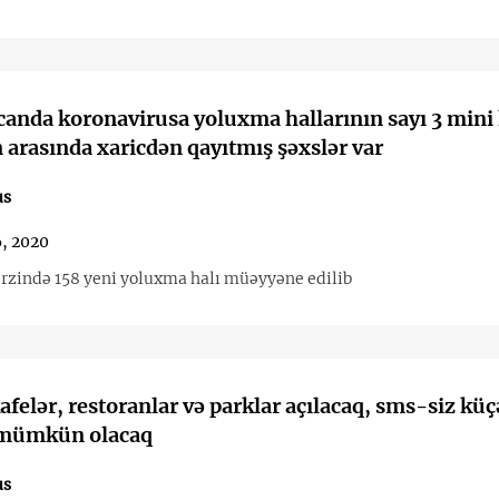
anda koronavirusa yoluxma hallarının sayı 3 mini 
 arasında xaricdən qayıtmış şəxslər var
us
, 2020
ərzində 158 yeni yoluxma halı müəyyəne edilib
afelər, restoranlar və parklar açılacaq, sms-siz kü
mümkün olacaq
us