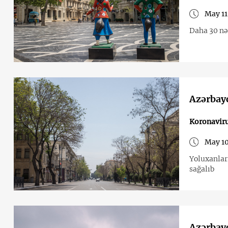
May 11
Daha 30 nə
Azərbay
Koronavir
May 10
Yoluxanları
sağalıb
Azərbayc