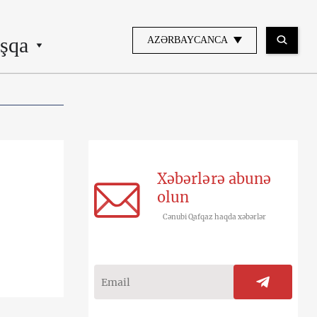
şqa
AZƏRBAYCANCA
Xəbərlərə abunə
olun
Cənubi Qafqaz haqda xəbərlər