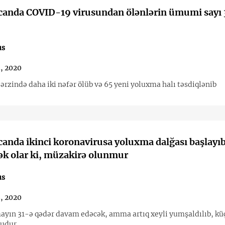
canda COVID-19 virusundan ölənlərin ümumi sayı
us
, 2020
ərzində daha iki nəfər ölüb və 65 yeni yoluxma halı təsdiqlənib
anda ikinci koronavirusa yoluxma dalğası başlay
k olar ki, müzakirə olunmur
us
, 2020
ayın 31-ə qədər davam edəcək, amma artıq xeyli yumşaldılıb, kü
ludur