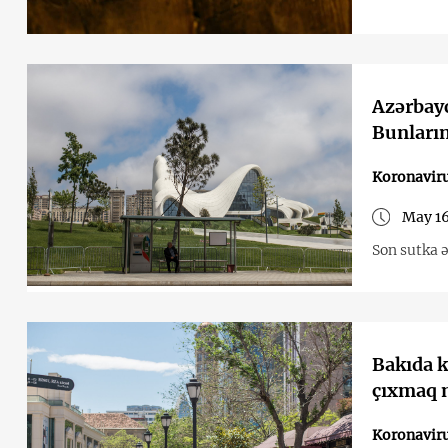
Azərbayc
Bunların
Koronavir
May 16
Son sutka 
Bakıda k
çıxmaq 
Koronavir