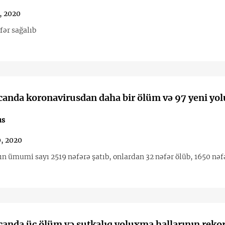
, 2020
fər sağalıb
canda koronavirusdan daha bir ölüm və 97 yeni yo
us
, 2020
n ümumi sayı 2519 nəfərə şatıb, onlardan 32 nəfər ölüb, 1650 nəfə
anda üç ölüm və sutkalıq yoluxma hallarının reko