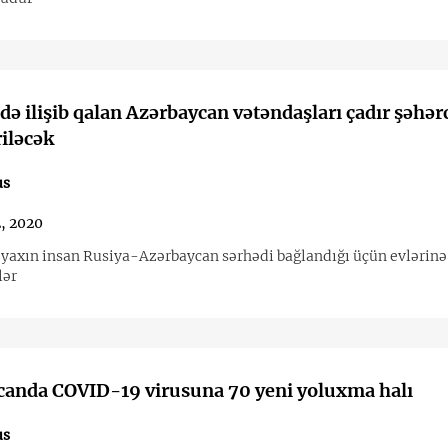
ə ilişib qalan Azərbaycan vətəndaşları çadır şəhər
riləcək
us
, 2020
 yaxın insan Rusiya-Azərbaycan sərhədi bağlandığı üçün evlərinə
lər
canda COVID-19 virusuna 70 yeni yoluxma halı
us