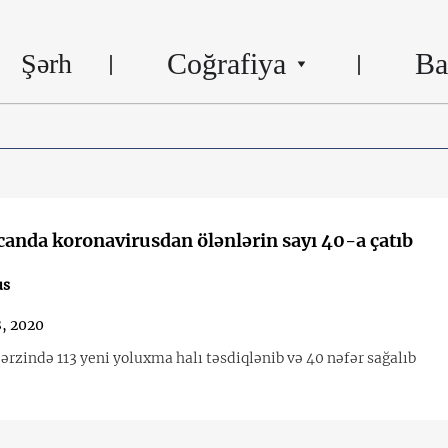
Coğrafiya
Ba
Şərh
anda koronavirusdan ölənlərin sayı 40-a çatıb
us
, 2020
ərzində 113 yeni yoluxma halı təsdiqlənib və 40 nəfər sağalıb