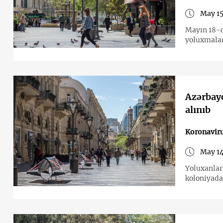
May 15
Mayın 18-d
yoluxmaları
Azərbayc
alınıb
Koronavir
May 14
Yoluxanlar
koloniyada