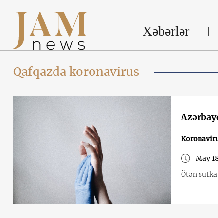
Xəbərlər
Qafqazda koronavirus
Azərbayc
Koronavir
May 18
Ötən sutka 