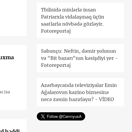
Tbilisidə minlərlə insan
Patriarxla vidalaşmaq üçün
saatlarla növbədə gözləyir.
Fotoreportaj
Sabunçu: Neftin, dəmir yolunun
luxma
və "Bit bazarı"nın kəsişdiyi yer -
Fotoreportaj
Azərbaycanda televiziyalar Emin
Ağalarovun kazino biznesinə
r isə
necə zəmin hazırlayır? - VİDEO
rd həddi