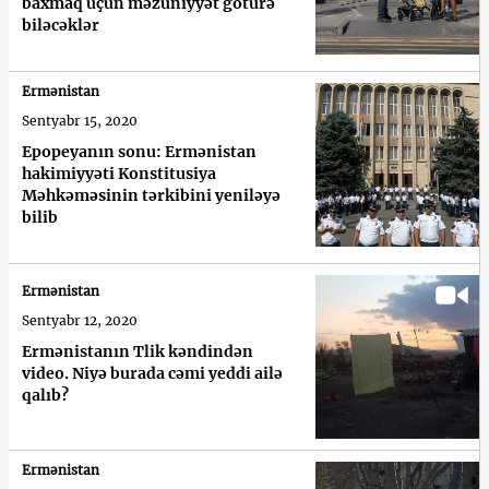
baxmaq üçün məzuniyyət götürə
biləcəklər
Ermənistan
Sentyabr 15, 2020
Epopeyanın sonu: Ermənistan
hakimiyyəti Konstitusiya
Məhkəməsinin tərkibini yeniləyə
bilib
Ermənistan
Sentyabr 12, 2020
Ermənistanın Tlik kəndindən
video. Niyə burada cəmi yeddi ailə
qalıb?
Ermənistan