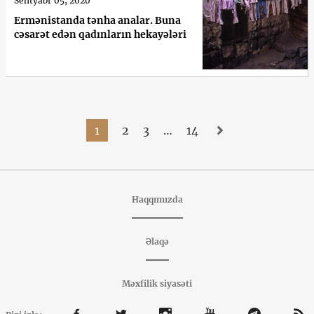
Sentyabr 05, 2020
Ermənistanda tənha analar. Buna
cəsarət edən qadınların hekayələri
1
2
3
…
14
Haqqımızda
Əlaqə
Məxfilik siyasəti