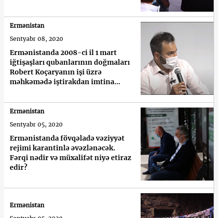
Ermənistan
Sentyabr 08, 2020
Ermənistanda 2008-ci il 1 mart
iğtişaşları qubanlarının doğmaları
Robert Koçaryanın işi üzrə
məhkəmədə iştirakdan imtina
ediblər
Ermənistan
Sentyabr 05, 2020
Ermənistanda fövqəladə vəziyyət
rejimi karantinlə əvəzlənəcək.
Fərqi nədir və müxalifət niyə etiraz
edir?
Ermənistan