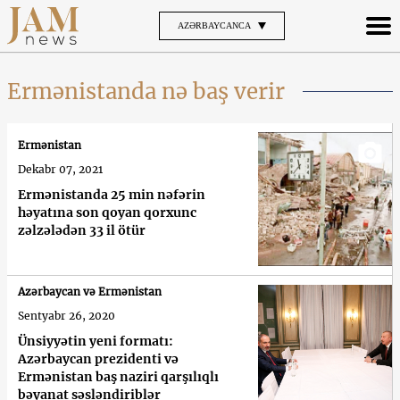
AZƏRBAYCANCA
Ermənistanda nə baş verir
Ermənistan
Dekabr 07, 2021
Ermənistanda 25 min nəfərin
həyatına son qoyan qorxunc
zəlzələdən 33 il ötür
Azərbaycan və Ermənistan
Sentyabr 26, 2020
Ünsiyyətin yeni formatı:
Azərbaycan prezidenti və
Ermənistan baş naziri qarşılıqlı
bəyanat səsləndiriblər