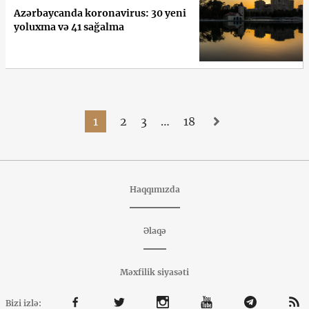
Azərbaycanda koronavirus: 30 yeni
yoluxma və 41 sağalma
1
2
3
…
18
Haqqımızda
Əlaqə
Məxfilik siyasəti
Bizi izlə: