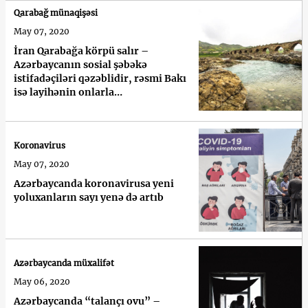
Qarabağ münaqişəsi
May 07, 2020
İran Qarabağa körpü salır –
Azərbaycanın sosial şəbəkə
istifadəçiləri qəzəblidir, rəsmi Bakı
isə layihənin onlarla
razılaşdırıldığını bildirir
Koronavirus
May 07, 2020
Azərbaycanda koronavirusa yeni
yoluxanların sayı yenə də artıb
Azərbaycanda müxalifət
May 06, 2020
Azərbaycanda “talançı ovu” –