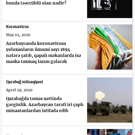
bunda təəccüblü olan nədir?
Koronavirus
May 02, 2020
Azərbaycanda koronavirusa
yoluxanların ümumi sayı 1894
nəfərə çatıb, qapalı məkanlarda isə
maska taxmaq lazım gələcək
Qarabağ münaqişəsi
Aprel 29, 2020
Qarabağda təmas xəttində
gərginlik. Azərbaycan tərəfi iri çaplı
minaatanlardan istifadə edib