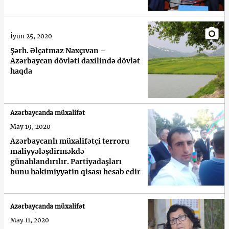
İyun 25, 2020
Şərh. Əlçatmaz Naxçıvan –
Azərbaycan dövləti daxilində dövlət
haqda
Azərbaycanda müxalifət
May 19, 2020
Azərbaycanlı müxalifətçi terroru
maliyyələşdirməkdə
günahlandırılır. Partiyadaşları
bunu hakimiyyətin qisası hesab edir
Azərbaycanda müxalifət
May 11, 2020