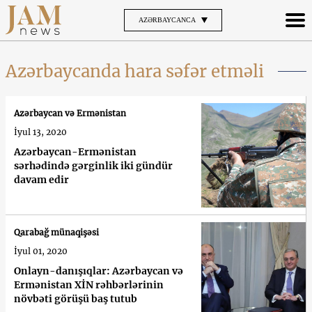
AZƏRBAYCANCA
Azərbaycanda hara səfər etməli
Azərbaycan və Ermənistan
İyul 13, 2020
Azərbaycan-Ermənistan
sərhədində gərginlik iki gündür
davam edir
Qarabağ münaqişəsi
İyul 01, 2020
Onlayn-danışıqlar: Azərbaycan və
Ermənistan XİN rəhbərlərinin
növbəti görüşü baş tutub