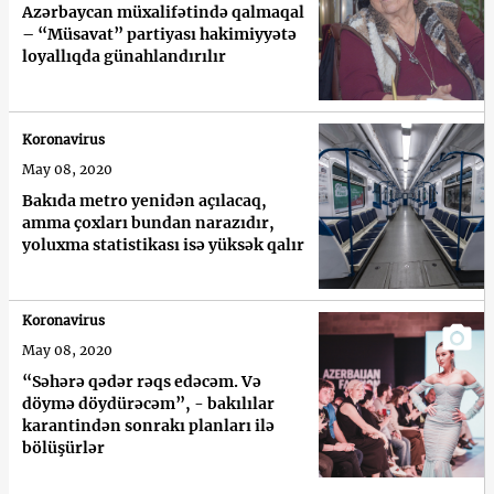
Azərbaycan müxalifətində qalmaqal
– “Müsavat” partiyası hakimiyyətə
loyallıqda günahlandırılır
Koronavirus
May 08, 2020
Bakıda metro yenidən açılacaq,
amma çoxları bundan narazıdır,
yoluxma statistikası isə yüksək qalır
Koronavirus
May 08, 2020
“Səhərə qədər rəqs edəcəm. Və
döymə döydürəcəm”, - bakılılar
karantindən sonrakı planları ilə
bölüşürlər