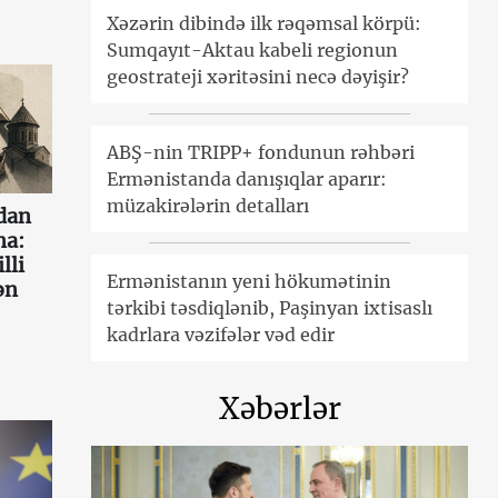
Xəzərin dibində ilk rəqəmsal körpü:
Sumqayıt-Aktau kabeli regionun
geostrateji xəritəsini necə dəyişir?
ABŞ-nin TRIPP+ fondunun rəhbəri
Ermənistanda danışıqlar aparır:
müzakirələrin detalları
dan
a:
lli
Ermənistanın yeni hökumətinin
ən
tərkibi təsdiqlənib, Paşinyan ixtisaslı
kadrlara vəzifələr vəd edir
Xəbərlər