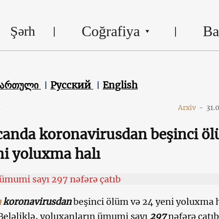
Coğrafiya
Ba
Şərh
ქართული
Русский
English
s
Arxiv
-
31.
anda koronavirusdan beşinci ö
ni yoluxma halı
ümumi sayı 297 nəfərə çatıb
a
koronavirusdan
beşinci ölüm və 24 yeni yoluxma h
 Beləliklə, yoluxanların ümumi sayı
297
nəfərə çatıb