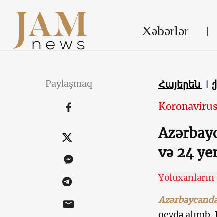
Xəbərlər
Paylaşmaq
Հայերեն
Koronaviru
Azərbayc
və 24 ye
Yoluxanların 
Azərbaycand
qeydə alınıb.