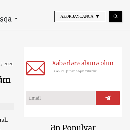
şqa
AZƏRBAYCANCA
Xəbərlərə abunə olun
03.2020
Cənubi Qafqaz haqda xəbərlər
lüm
alı
Ən Populyar
.