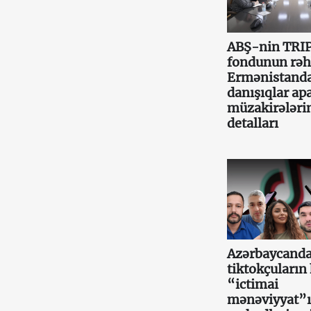
ABŞ-nin TRI
fondunun rəh
Ermənistand
danışıqlar apa
müzakirələri
detalları
Azərbaycand
tiktokçuların 
“ictimai
mənəviyyat”