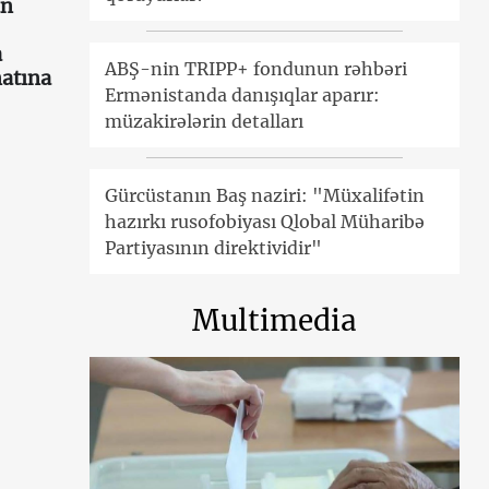
an
a
ABŞ-nin TRIPP+ fondunun rəhbəri
atına
Ermənistanda danışıqlar aparır:
müzakirələrin detalları
Gürcüstanın Baş naziri: "Müxalifətin
hazırkı rusofobiyası Qlobal Müharibə
Partiyasının direktividir"
Multimedia