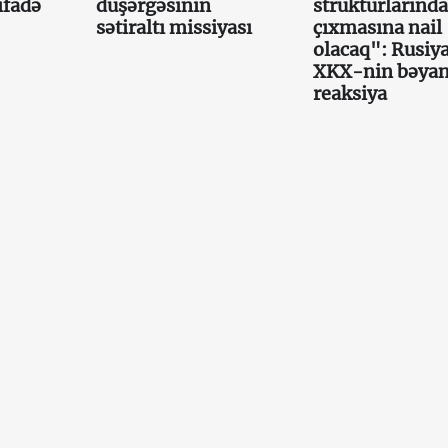
ifadə
düşərgəsinin
strukturlarınd
sətiraltı missiyası
çıxmasına nail
olacaq": Rusiy
XKX-nin bəyan
reaksiya