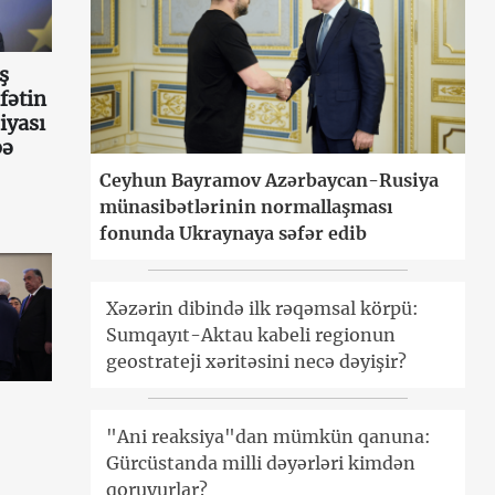
ş
fətin
iyası
bə
Ceyhun Bayramov Azərbaycan-Rusiya
münasibətlərinin normallaşması
fonunda Ukraynaya səfər edib
Xəzərin dibində ilk rəqəmsal körpü:
Sumqayıt-Aktau kabeli regionun
geostrateji xəritəsini necə dəyişir?
"Ani reaksiya"dan mümkün qanuna:
Gürcüstanda milli dəyərləri kimdən
qoruyurlar?