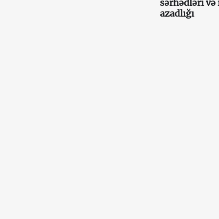
sərhədləri və 
azadlığı