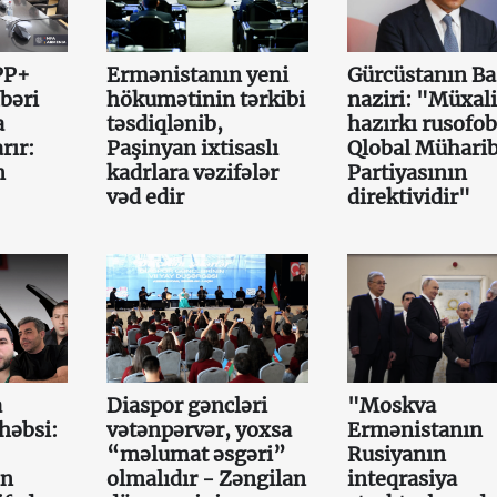
PP+
Ermənistanın yeni
Gürcüstanın Ba
bəri
hökumətinin tərkibi
naziri: "Müxali
a
təsdiqlənib,
hazırkı rusofob
rır:
Paşinyan ixtisaslı
Qlobal Mühari
n
kadrlara vəzifələr
Partiyasının
vəd edir
direktividir"
a
Diaspor gəncləri
"Moskva
həbsi:
vətənpərvər, yoxsa
Ermənistanın
“məlumat əsgəri”
Rusiyanın
ın
olmalıdır - Zəngilan
inteqrasiya