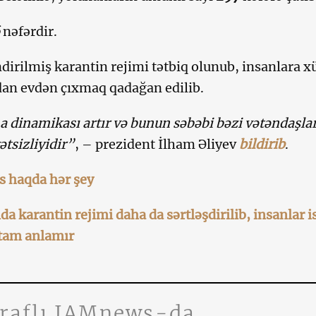
nəfərdir.
dirilmiş karantin rejimi tətbiq olunub, insanlara x
dan evdən çıxmaq qadağan edilib.
 dinamikası artır və bunun səbəbi bəzi vətəndaşla
tsizliyidir”
, – prezident İlham Əliyev
bildirib
.
s haqda hər şey
a karantin rejimi daha da sərtləşdirilib, insanlar i
 tam anlamır
traflı JAMnews-da