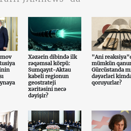
amov
Xəzərin dibində ilk
"Ani reaksiya"
Rusiya
rəqəmsal körpü:
mümkün qanun
inin
Sumqayıt-Aktau
Gürcüstanda mi
sı
kabeli regionun
dəyərləri kimd
aynaya
geostrateji
qoruyurlar?
xəritəsini necə
dəyişir?