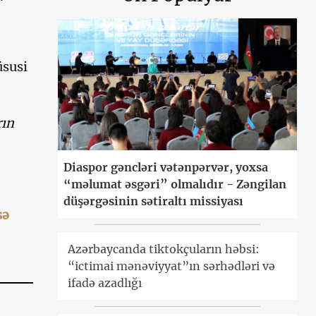
üsusi
rın
Diaspor gəncləri vətənpərvər, yoxsa
“məlumat əsgəri” olmalıdır - Zəngilan
düşərgəsinin sətiraltı missiyası
sə
Azərbaycanda tiktokçuların həbsi:
“ictimai mənəviyyat”ın sərhədləri və
ifadə azadlığı