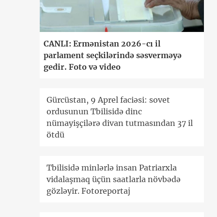
CANLI: Ermənistan 2026-cı il
parlament seçkilərində səsverməyə
gedir. Foto və video
Gürcüstan, 9 Aprel faciəsi: sovet
ordusunun Tbilisidə dinc
nümayişçilərə divan tutmasından 37 il
ötdü
Tbilisidə minlərlə insan Patriarxla
vidalaşmaq üçün saatlarla növbədə
gözləyir. Fotoreportaj