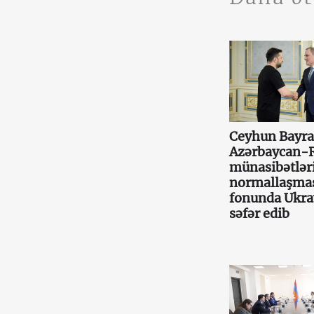
Ceyhun Bayr
Azərbaycan-
münasibətlər
normallaşma
fonunda Ukr
səfər edib