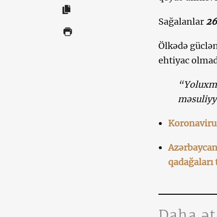
Sağalanlar
26
Ölkədə güclən
ehtiyac olma
“Yoluxma
məsuliyyə
Koronaviru
Azərbaycand
qadağaları
Daha ə