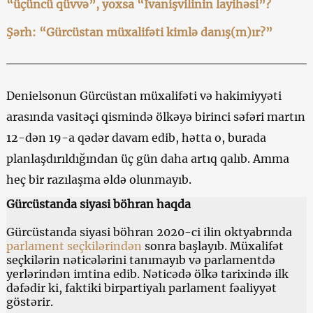
“üçüncü qüvvə”, yoxsa “İvanişvilinin layihəsi”?
Şərh: “Gürcüstan müxalifəti kimlə danış(m)ır?”
Denielsonun Gürcüstan müxalifəti və hakimiyyəti
arasında vasitəçi qismində ölkəyə birinci səfəri martın
12-dən 19-a qədər davam edib, hətta o, burada
planlaşdırıldığından üç gün daha artıq qalıb. Amma
heç bir razılaşma əldə olunmayıb.
Gürcüstanda siyasi böhran haqda
Gürcüstanda siyasi böhran 2020-ci ilin oktyabrında
parlament seçkilərindən
sonra başlayıb. Müxalifət
seçkilərin nəticələrini tanımayıb və parlamentdə
yerlərindən imtina edib. Nəticədə ölkə tarixində ilk
dəfədir ki, faktiki birpartiyalı parlament fəaliyyət
göstərir.