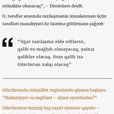
müzakirə olunacaq”, – Denielson deyib.
O, tərəflər arasında razılaşmanın imzalanması üçün
tərəfləri məsuliyyəti öz üzərinə götürməyə çağırıb:
“Əgər razılaşma əldə edilərsə,
qalib və məğlub olmayacaq, yalnız
qaliblər olacaq. Əsas qalib isə
Gürcüstan xalqı olacaq”
Gürcüstanda müxalifət regionlarda qiyama başlayır.
“Hakimiyyət və rəqibləri – siyasi oyunbazlar?”
Gürcüstanın keçmiş baş naziri siyasətə qayıdır –