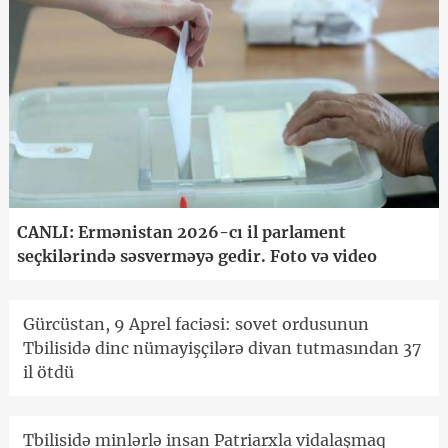
CANLI: Ermənistan 2026-cı il parlament
seçkilərində səsverməyə gedir. Foto və video
Gürcüstan, 9 Aprel faciəsi: sovet ordusunun
Tbilisidə dinc nümayişçilərə divan tutmasından 37
il ötdü
Tbilisidə minlərlə insan Patriarxla vidalaşmaq