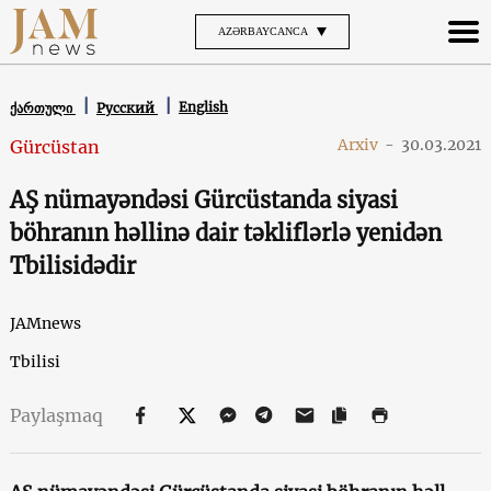
AZƏRBAYCANCA
English
ქართული
Русский
Arxiv
-
30.03.2021
Gürcüstan
AŞ nümayəndəsi Gürcüstanda siyasi
böhranın həllinə dair təkliflərlə yenidən
Tbilisidədir
JAMnews
Tbilisi
Paylaşmaq