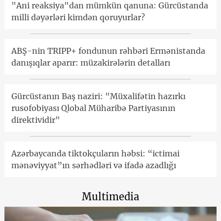
"Ani reaksiya"dan mümkün qanuna: Gürcüstanda
milli dəyərləri kimdən qoruyurlar?
ABŞ-nin TRIPP+ fondunun rəhbəri Ermənistanda
danışıqlar aparır: müzakirələrin detalları
Gürcüstanın Baş naziri: "Müxalifətin hazırkı
rusofobiyası Qlobal Müharibə Partiyasının
direktividir"
Azərbaycanda tiktokçuların həbsi: “ictimai
mənəviyyat”ın sərhədləri və ifadə azadlığı
Multimedia