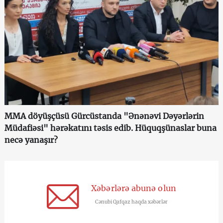
MMA döyüşçüsü Gürcüstanda "Ənənəvi Dəyərlərin
Müdafiəsi" hərəkatını təsis edib. Hüquqşünaslar buna
necə yanaşır?
Xəbərlərə abunə olun
Cənubi Qafqaz haqda xəbərlər