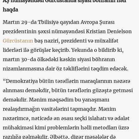
AŞ nümayəndəsi Gürcüstanda siyasi böhranın həll
haqda
Martın 29-da Tbilisiyə qayıdan Avropa Şurası
prezidentinin şəxsi nümayəndəsi Kristian Denielson
Gürcüstanın
baş naziri, prezidenti və müxalifət
liderləri ilə görüşlər keçirib. Yekunda o bildirib ki,
martın 30-da ölkədəki kəskin siyasi böhranın
nizamlanmasına dair öz təkliflərini təqdim edəcək.
“Demokratiya bütün tərəflərin maraqlarının nəzərə
alınması deməkdir, bütün tərəflərin güzəştə getməsi
deməkdir. Mənim məqsədim bu yanaşmanı
realaşdırmağın vasitələrini tapmaqdır. Mənim
nəzərimcə, nəticədə ən əsası seçki islahatı və ədalət
mühakiməsi kimi problemlərin həlli metodları üzrə
razılığa gəlməkdir. Əlbəttə, digər məsələlər də