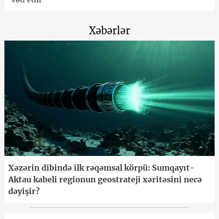
Xəbərlər
Xəzərin dibində ilk rəqəmsal körpü: Sumqayıt-
Aktau kabeli regionun geostrateji xəritəsini necə
dəyişir?