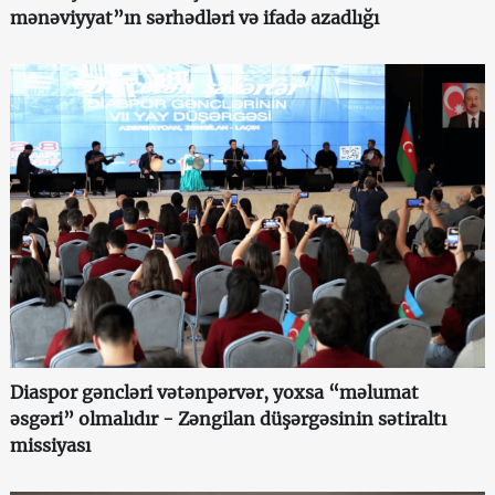
mənəviyyat”ın sərhədləri və ifadə azadlığı
Diaspor gəncləri vətənpərvər, yoxsa “məlumat
əsgəri” olmalıdır - Zəngilan düşərgəsinin sətiraltı
missiyası