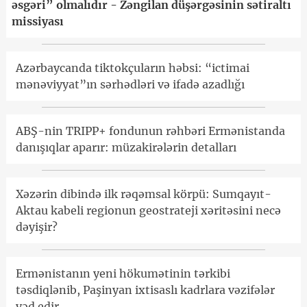
əsgəri” olmalıdır - Zəngilan düşərgəsinin sətiraltı
missiyası
Azərbaycanda tiktokçuların həbsi: “ictimai
mənəviyyat”ın sərhədləri və ifadə azadlığı
ABŞ-nin TRIPP+ fondunun rəhbəri Ermənistanda
danışıqlar aparır: müzakirələrin detalları
Xəzərin dibində ilk rəqəmsal körpü: Sumqayıt-
Aktau kabeli regionun geostrateji xəritəsini necə
dəyişir?
Ermənistanın yeni hökumətinin tərkibi
təsdiqlənib, Paşinyan ixtisaslı kadrlara vəzifələr
vəd edir