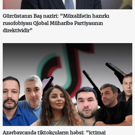
Gürcüstanın Baş naziri: "Müxalifətin hazırkı
rusofobiyası Qlobal Müharibə Partiyasının
direktividir"
Azərbaycanda tiktokçuların həbsi: “ictimai