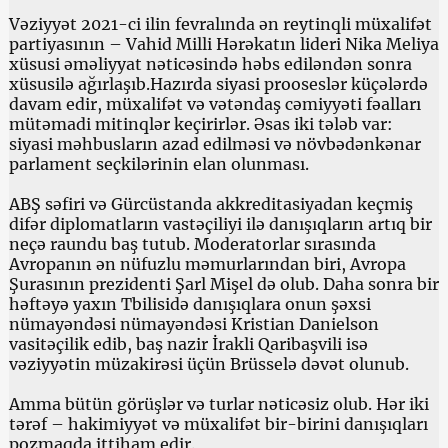
Vəziyyət 2021-ci ilin fevralında ən reytinqli müxalifət
partiyasının – Vahid Milli Hərəkatın lideri Nika Meliya
xüsusi əməliyyat nəticəsində həbs ediləndən sonra
xüsusilə ağırlaşıb.Hazırda siyasi prooseslər küçələrdə
davam edir, müxalifət və vətəndaş cəmiyyəti fəalları
mütəmadi mitinqlər keçirirlər. Əsas iki tələb var:
siyasi məhbusların azad edilməsi və növbədənkənar
parlament seçkilərinin elan olunması.
ABŞ səfiri və Gürcüstanda akkreditasiyadan keçmiş
difər diplomatların vastəçiliyi ilə danışıqların artıq bir
neçə raundu baş tutub. Moderatorlar sırasında
Avropanın ən nüfuzlu məmurlarından biri, Avropa
Şurasının prezidenti Şarl Mişel də olub. Daha sonra bir
həftəyə yaxın Tbilisidə danışıqlara onun şəxsi
nümayəndəsi nümayəndəsi Kristian Danielson
vasitəçilik edib, baş nazir İrakli Qaribaşvili isə
vəziyyətin müzakirəsi üçün Brüsselə dəvət olunub.
Amma bütün görüşlər və turlar nəticəsiz olub. Hər iki
tərəf – hakimiyyət və müxalifət bir-birini danışıqları
pozmaqda ittiham edir.