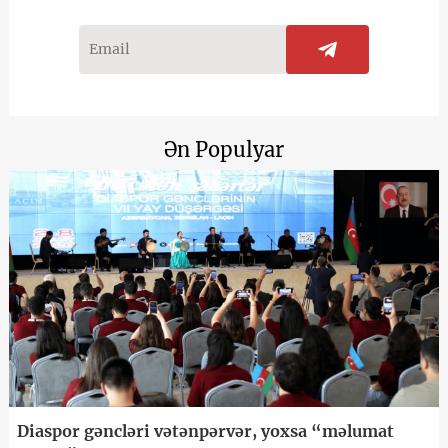
Ən Populyar
Diaspor gəncləri vətənpərvər, yoxsa “məlumat