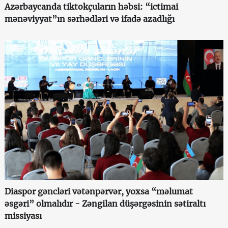
Azərbaycanda tiktokçuların həbsi: “ictimai
mənəviyyat”ın sərhədləri və ifadə azadlığı
Diaspor gəncləri vətənpərvər, yoxsa “məlumat
əsgəri” olmalıdır - Zəngilan düşərgəsinin sətiraltı
missiyası