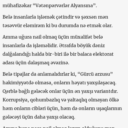
mühafizəkar “Vətənpərvərlər Alyansına”.
Belə insanlarla işləmək çətindir və şəxsən mən
təsəvvür eləmirəm ki bu durumda nə etmək olar.
Amma uğura nail olmaq üçün müxalifət belə
insanlarla da işləməlidir. Ətrafda böyük dəniz
dalğalandığı halda bir-biri ilə bir balaca elektorat
adası üçün dalaşmaq əvəzinə.
Belə tipajlar da anlamalıdırlar ki, “Gürcü arzusu”
hakimiyyətdə olmasa, onların həyatı yaxşılaşacaq.
Qərblə bağlı gələcək onlar üçün ən yaxşı variantdır.
Korrupsiya, qohumbazlıq və yaltaqlıq olmayan ölkə
həm onların cibləri üçün, həm də onların uşaqlarının
gələcəyi üçün daha yaxşı olacaq.