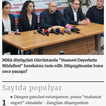
MMA döyüşçüsü Gürcüstanda "Ənənəvi Dəyərlərin
Müdafiəsi" hərəkatını təsis edib. Hüquqşünaslar buna
necə yanaşır?
Saytda populyar
Diaspor gəncləri vətənpərvər, yoxsa “məlumat
1
əsgəri” olmalıdır - Zəngilan düşərgəsinin