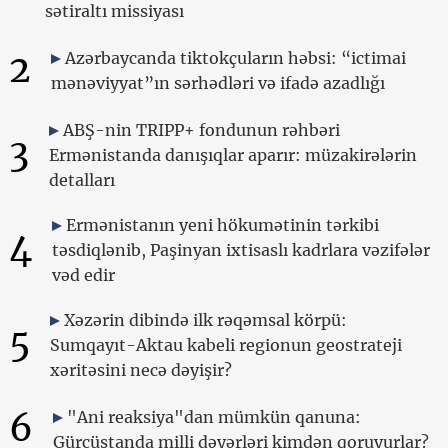
sətiraltı missiyası
2
Azərbaycanda tiktokçuların həbsi: “ictimai
mənəviyyat”ın sərhədləri və ifadə azadlığı
ABŞ-nin TRIPP+ fondunun rəhbəri
3
Ermənistanda danışıqlar aparır: müzakirələrin
detalları
Ermənistanın yeni hökumətinin tərkibi
4
təsdiqlənib, Paşinyan ixtisaslı kadrlara vəzifələr
vəd edir
Xəzərin dibində ilk rəqəmsal körpü:
5
Sumqayıt-Aktau kabeli regionun geostrateji
xəritəsini necə dəyişir?
6
"Ani reaksiya"dan mümkün qanuna:
Gürcüstanda milli dəyərləri kimdən qoruyurlar?