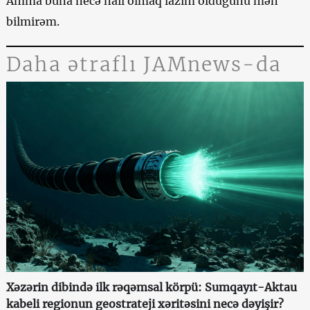
Amma buna necə nail olmaq lazım olduğunu mən
bilmirəm.
Daha ətraflı JAMnews-da
Xəzərin dibində ilk rəqəmsal körpü: Sumqayıt-Aktau
kabeli regionun geostrateji xəritəsini necə dəyişir?