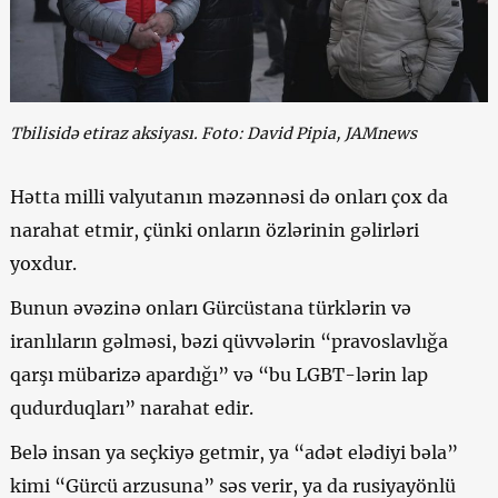
Tbilisidə etiraz aksiyası. Foto: David Pipia, JAMnews
Hətta milli valyutanın məzənnəsi də onları çox da
narahat etmir, çünki onların özlərinin gəlirləri
yoxdur.
Bunun əvəzinə onları Gürcüstana türklərin və
iranlıların gəlməsi, bəzi qüvvələrin “pravoslavlığa
qarşı mübarizə apardığı” və “bu LGBT-lərin lap
qudurduqları” narahat edir.
Belə insan ya seçkiyə getmir, ya “adət elədiyi bəla”
kimi “Gürcü arzusuna” səs verir, ya da rusiyayönlü