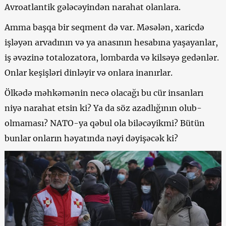
Avroatlantik gələcəyindən narahat olanlara.
Amma başqa bir seqment də var. Məsələn, xaricdə
işləyən arvadının və ya anasının hesabına yaşayanlar,
iş əvəzinə totalozatora, lombarda və kilsəyə gedənlər.
Onlar keşişləri dinləyir və onlara inanırlar.
Ölkədə məhkəmənin necə olacağı bu cür insanları
niyə narahat etsin ki? Ya da söz azadlığının olub-
olmaması? NATO-ya qəbul ola biləcəyikmi? Bütün
bunlar onların həyatında nəyi dəyişəcək ki?