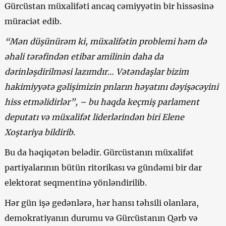
Gürcüstan müxalifəti ancaq cəmiyyətin bir hissəsinə
müraciət edib.
“Mən düşünürəm ki, müxalifətin problemi həm də
əhali tərəfindən etibar amilinin daha da
dərinləşdirilməsi lazımdır… Vətəndaşlar bizim
hakimiyyətə gəlişimizin pnların həyatını dəyişəcəyini
hiss etməlidirlər”, –
bu haqda keçmiş parlament
deputatı və müxalifət liderlərindən biri Elene
Xoştariya bildirib.
Bu da həqiqətən belədir. Gürcüstanın müxalifət
partiyalarının bütün ritorikası və gündəmi bir dar
elektorat seqmentinə yönləndirilib.
Hər gün işə gedənlərə, hər hansı təhsili olanlara,
demokratiyanın durumu və Gürcüstanın Qərb və