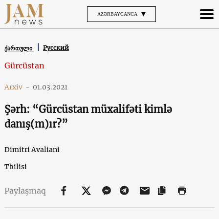
AZƏRBAYCANCA
Русский
ქართული
Gürcüstan
Arxiv
-
01.03.2021
Şərh: “Gürcüstan müxalifəti kimlə
danış(m)ır?”
Dimitri Avaliani
Tbilisi
Paylaşmaq