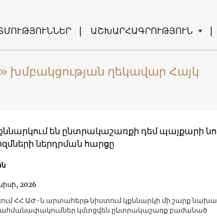
ՏՄՈՒԹՅՈՒՆՆԵՐ
ԱՇԽԱՐՀԱԳՐՈՒԹՅՈՒՆ
 խմբակցության ղեկավար Հայկ
 քննարկում են ընտրակաշառքի դեմ պայքարի նո
զմների ներդրման հարցը
ան
նիսի, 2026
ում ՀՀ ԱԺ-ն արտահերթ նիստում կքննարկի մի շարք նախա
 սահմանափակումներ կմտցվեն ընտրակաշառք բաժանած