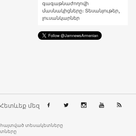
գագաթնաժողովի
մասնակիցները։ Տեսանյութեր,
լուսանկարներ
Հետևեք մեզ
տահայտված տեսակետները
ետները