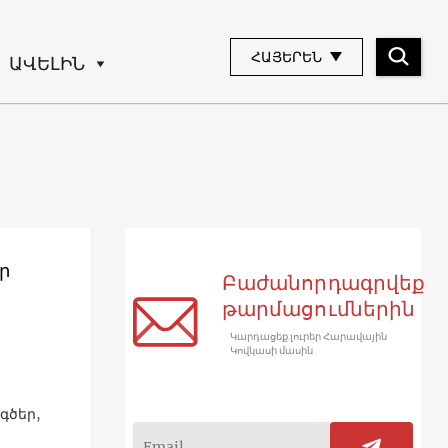
ՀԱՅԵՐԵՆ
ԱՎԵԼԻՆ
ր
Բաժանորդագրվեք
թարմացումներին
Կարդացեք լուրեր Հարավային
Կովկասի մասին
գծեր,