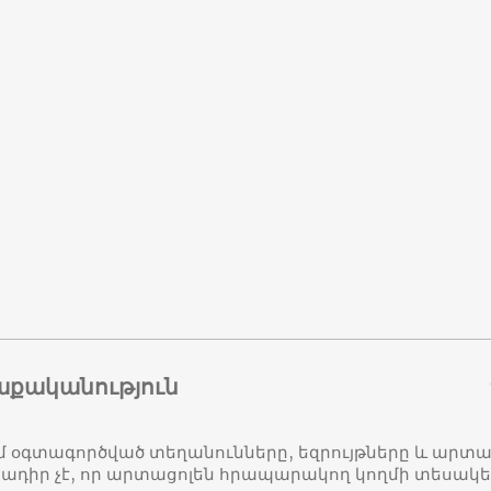
աքականություն
մ օգտագործված տեղանունները, եզրույթները և ար
դիր չէ, որ արտացոլեն հրապարակող կողմի տեսակ