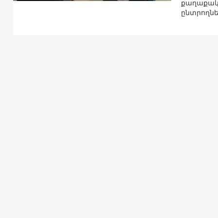
քաղաքակա
ընտրողնե