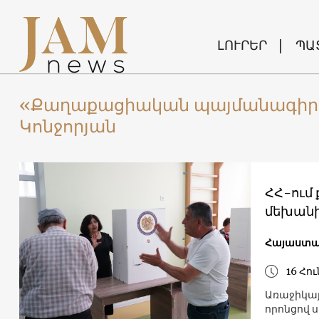
ԼՈՒՐԵՐ
ՊԱ
«Քաղաքացիական պայմանագիր»
Կոնջորյան
ՀՀ-ում
մեխանի
Հայաստ
16 Հու
Առաջիկայ
որոնցով