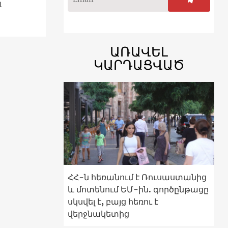
ղ
ԱՌԱՎԵԼ
ԿԱՐԴԱՑՎԱԾ
ՀՀ-ն հեռանում է Ռուսաստանից
և մոտենում ԵՄ-ին. գործընթացը
սկսվել է, բայց հեռու է
վերջնակետից