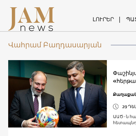
ԼՈՒՐԵՐ
ՊԱ
Վահրամ Բաղդասարյան
Փաշինյ
«հերթա
Քաղաքակ
29 Դե
ԱԱԾ-ն հա
հետապնդո