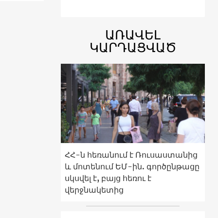
ԱՌԱՎԵԼ
ԿԱՐԴԱՑՎԱԾ
ՀՀ-ն հեռանում է Ռուսաստանից
և մոտենում ԵՄ-ին. գործընթացը
սկսվել է, բայց հեռու է
վերջնակետից