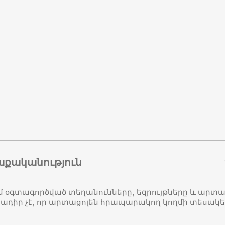
աքականություն
մ օգտագործված տեղանունները, եզրույթները և ար
դիր չէ, որ արտացոլեն հրապարակող կողմի տեսակ