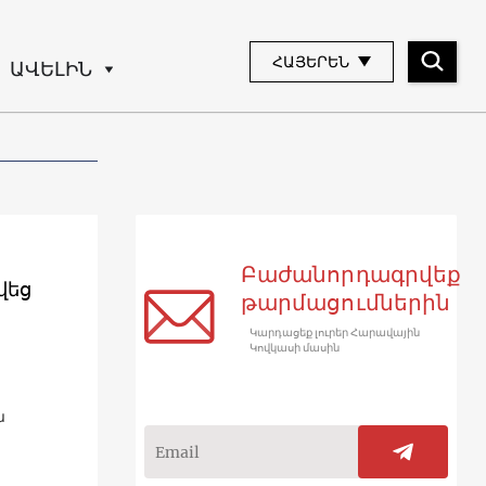
ՀԱՅԵՐԵՆ
ԱՎԵԼԻՆ
Բաժանորդագրվեք
վեց
թարմացումներին
Կարդացեք լուրեր Հարավային
Կովկասի մասին
ն