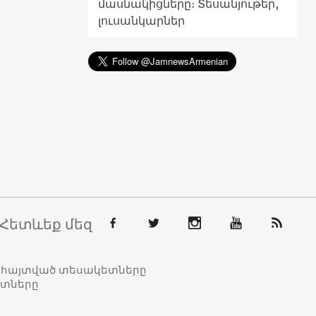
մասնակիցները։ Տեսանյութեր,
լուսանկարներ
Հետևեք մեզ
տահայտված տեսակետները
ետները