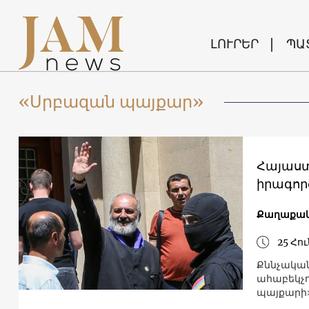
ԼՈՒՐԵՐ
ՊԱ
«Սրբազան պայքար»
Հայաստ
իրագոր
Քաղաքակ
25 Հու
Քննչական
ահաբեկչո
պայքարի