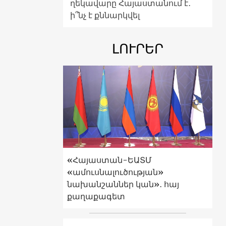
ղեկավարը Հայաստանում է․
ի՞նչ է քննարկվել
ԼՈՒՐԵՐ
«Հայաստան-ԵԱՏՄ
«ամուսնալուծության»
նախանշաններ կան»․ հայ
քաղաքագետ