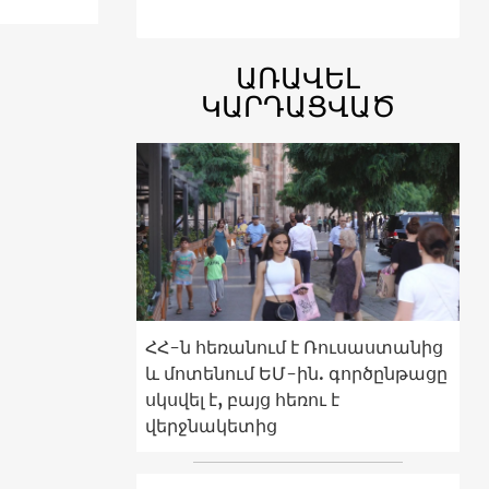
ԱՌԱՎԵԼ
ԿԱՐԴԱՑՎԱԾ
ՀՀ-ն հեռանում է Ռուսաստանից
և մոտենում ԵՄ-ին. գործընթացը
սկսվել է, բայց հեռու է
վերջնակետից