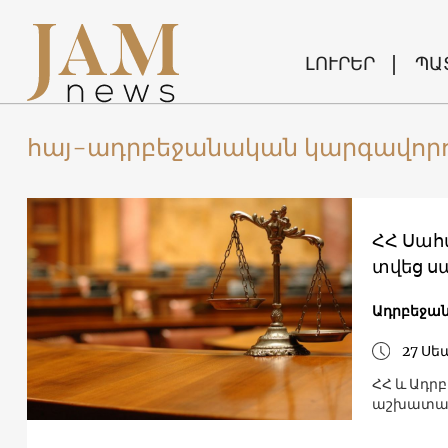
ԼՈՒՐԵՐ
ՊԱ
հայ-ադրբեջանական կարգավոր
ՀՀ Սահ
տվեց 
Ադրբեջա
27 Սե
ՀՀ և Ադ
աշխատան