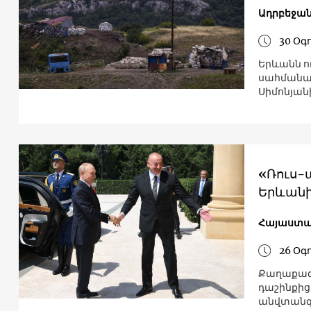
Ադրբեջա
30 Օգ
Երևանն ու
սահմանա
Սիմոնյան
«Ռուս-
Երևան
Հայաստա
26 Օգ
Քաղաքագե
դաշինքից
անվտանգո