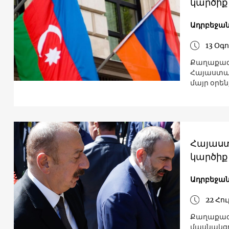
կարծիք
Ադրբեջա
13 Օգ
Քաղաքագե
Հայաստան
մայր օրե
Հայաստ
կարծիք
Ադրբեջա
22 Հու
Քաղաքագե
մասնակցո