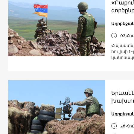
«Բաքու
գործըն
Ադրբեջա
02 Հու
Հայաստա
հուլիսի 
կանոնակա
Երևանն
խախտու
Ադրբեջա
26 Հու