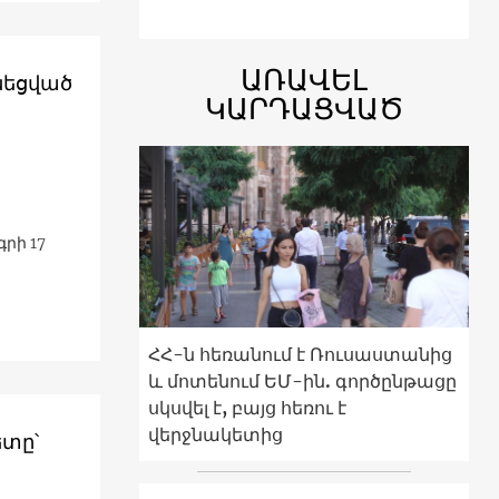
ԱՌԱՎԵԼ
նեցված
ԿԱՐԴԱՑՎԱԾ
րի 17
ՀՀ-ն հեռանում է Ռուսաստանից
և մոտենում ԵՄ-ին. գործընթացը
սկսվել է, բայց հեռու է
վերջնակետից
տը՝