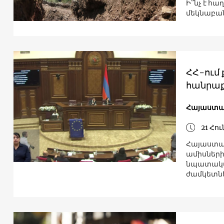
Ի՞նչ է հ
մեկնաբան
ՀՀ-ում
հանրաք
Հայաստա
21 Հու
Հայաստա
ամիսներին
նպատակահ
ժամկետնե