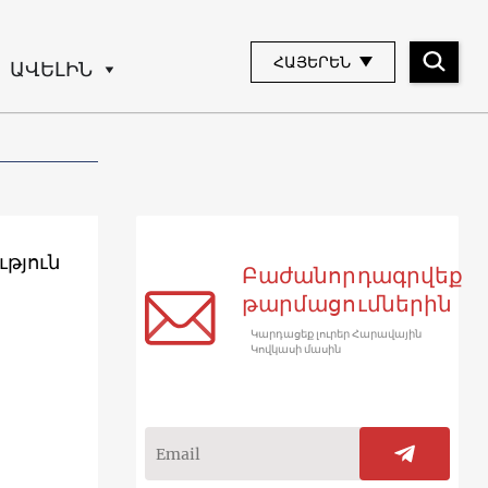
ՀԱՅԵՐԵՆ
ԱՎԵԼԻՆ
թյուն
Բաժանորդագրվեք
թարմացումներին
Կարդացեք լուրեր Հարավային
Կովկասի մասին