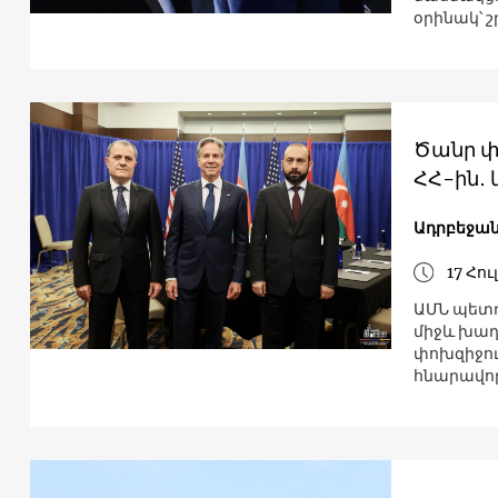
օրինակ՝ 
Ծանր փո
ՀՀ-ին․
Ադրբեջա
17 Հու
ԱՄՆ պետդ
միջև խաղ
փոխզիջում
հնարավոր