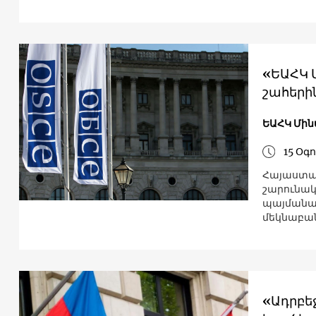
«ԵԱՀԿ Մ
շահերի
ԵԱՀԿ Մին
15 Օգ
Հայաստան
շարունակ
պայմանա
մեկնաբան
«Ադրբե