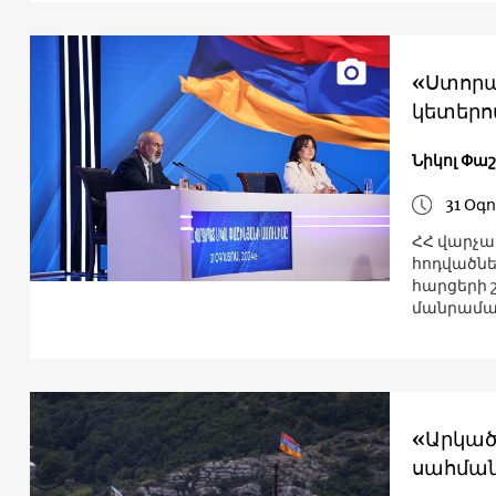
«Ստորա
կետերո
Նիկոլ Փա
31 Օգ
ՀՀ վարչա
հոդվածներ
հարցերի շ
մանրամաս
«Արկած
սահման