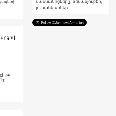
մասնակիցները։ Տեսանյութեր,
աքագետի
լուսանկարներ
հարցով
աջիկա
 էր