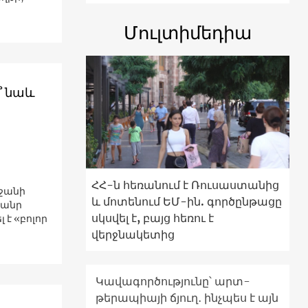
Մուլտիմեդիա
՞ նաև
ՀՀ-ն հեռանում է Ռուսաստանից
ջանի
և մոտենում ԵՄ-ին. գործընթացը
ծանր
սկսվել է, բայց հեռու է
 է «բոլոր
վերջնակետից
Կավագործությունը՝ արտ-
թերապիայի ճյուղ․ ինչպես է այն