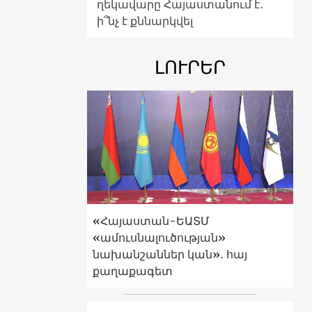
ղեկավարը Հայաստանում է․
ի՞նչ է քննարկվել
ԼՈՒՐԵՐ
«Հայաստան-ԵԱՏՄ
«ամուսնալուծության»
նախանշաններ կան»․ հայ
քաղաքագետ