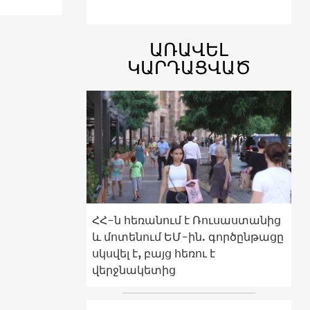
ԱՌԱՎԵԼ
ԿԱՐԴԱՑՎԱԾ
ՀՀ-ն հեռանում է Ռուսաստանից
և մոտենում ԵՄ-ին. գործընթացը
սկսվել է, բայց հեռու է
վերջնակետից