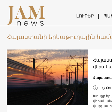
ԼՈՒՐԵՐ
ՊԱ
Հայաստանի երկաթուղային հա
Հայաստ
վերակա
Հայաստ
03 Հու
Խոսքը երկաթուղու Գյումրի-Ախուրիկ և 
վերականգ
վարչապետ