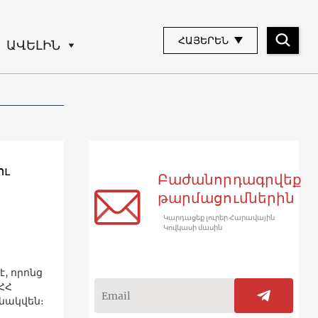
ՀԱՅԵՐԵՆ
ԱՎԵԼԻՆ
ու
Բաժանորդագրվեք
թարմացումներին
Կարդացեք լուրեր Հարավային
Կովկասի մասին
ՀՀ
նակվեն։