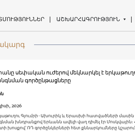
ՏՄՈՒԹՅՈՒՆՆԵՐ
ԱՇԽԱՐՀԱԳՐՈՒԹՅՈՒՆ
մակարգ
անը սեփական ուժերով մեկնարկել է երկաթուղ
նգնման գործընթացները
ան
լիսի, 2026
Երասխի հատվածների մասին է, որոնց
նման խնդրանքով Երևանն ավելի վաղ դիմել էր Մոսկվային։ 
ի խոսքով՝ ՌԴ գործընկերների հետ քննարկումները կշարու