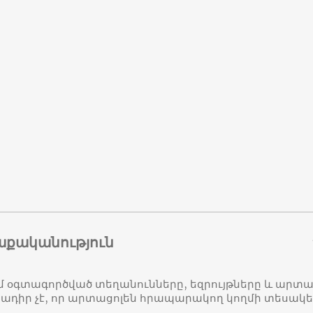
աքականություն
մ օգտագործված տեղանունները, եզրույթները և ար
դիր չէ, որ արտացոլեն հրապարակող կողմի տեսակ