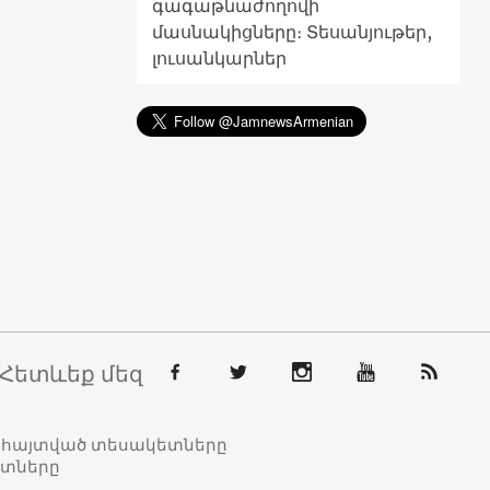
գագաթնաժողովի
մասնակիցները։ Տեսանյութեր,
լուսանկարներ
Հետևեք մեզ
տահայտված տեսակետները
ետները