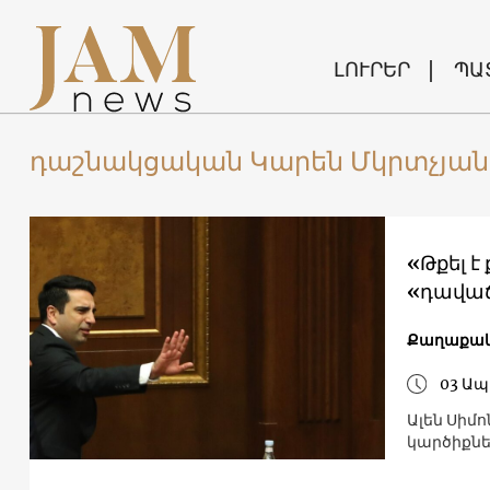
ԼՈՒՐԵՐ
ՊԱ
դաշնակցական Կարեն Մկրտչյան
«Թքել է
«դավաճ
Քաղաքակ
03 Ապ
Ալեն Սիմ
կարծիքն