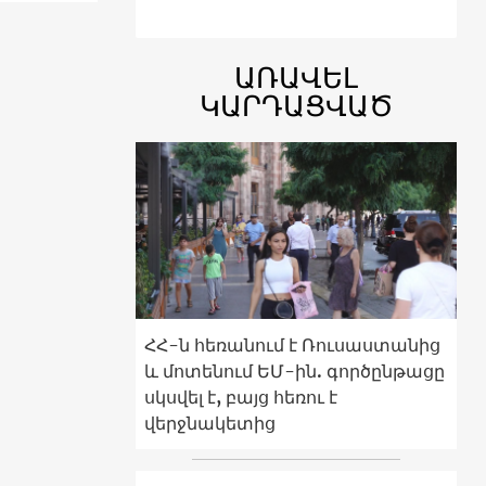
ԱՌԱՎԵԼ
ԿԱՐԴԱՑՎԱԾ
ՀՀ-ն հեռանում է Ռուսաստանից
և մոտենում ԵՄ-ին. գործընթացը
սկսվել է, բայց հեռու է
վերջնակետից