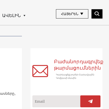
ՀԱՅԵՐԵՆ
ԱՎԵԼԻՆ
Բաժանորդագրվեք
թարմացումներին
Կարդացեք լուրեր Հարավային
Կովկասի մասին
մասները,