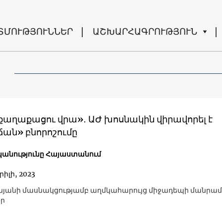
ՏՄՈՒԹՅՈՒՆՆԵՐ
ԱՇԽԱՐՀԱԳՐՈՒԹՅՈՒՆ
 քաղաքացու վրա»․ ԱԺ խոսնակին վիրավորել է
ան» բնորոշումը
անությունը Հայաստանում
րիլի, 2023
ոնյանի մասնակցությամբ աղմկահարույց միջադեպի մանրա
եր