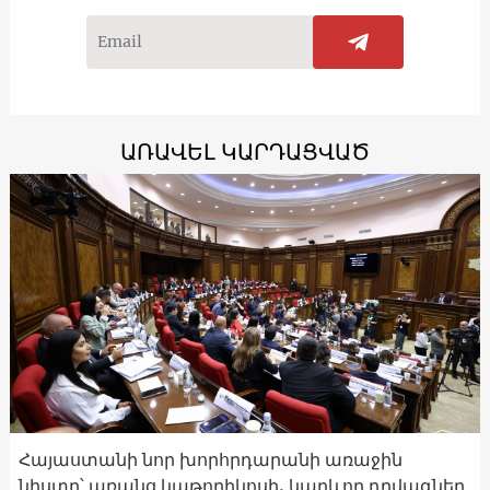
ԱՌԱՎԵԼ ԿԱՐԴԱՑՎԱԾ
Հայաստանի նոր խորհրդարանի առաջին
նիստը՝ առանց կաթողիկոսի. կարևոր դրվագներ