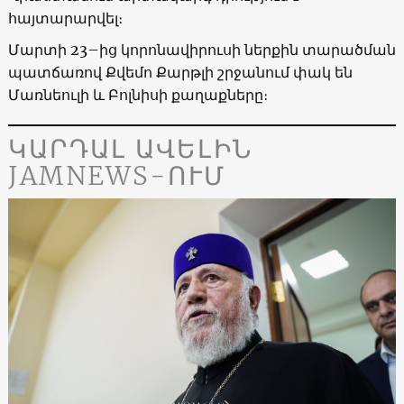
հայտարարվել։
Մարտի 23–ից կորոնավիրուսի ներքին տարածման
պատճառով Քվեմո Քարթլի շրջանում փակ են
Մառնեուլի և Բոլնիսի քաղաքները։
ԿԱՐԴԱԼ ԱՎԵԼԻՆ
JAMNEWS-ՈՒՄ