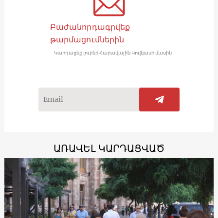
Բաժանորդագրվեք
թարմացումներին
Կարդացեք լուրեր Հարավային Կովկասի մասին
ԱՌԱՎԵԼ ԿԱՐԴԱՑՎԱԾ