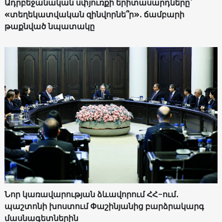
Ադրբեջանական սփյուռքի երիտասարդները՝
«տեղեկատվական զինվորնե՞ր»․ ճամբարի
թաքնված նպատակը
Նոր կառավարության ձևավորում ՀՀ-ում․
պաշտոնի խոստում Փաշինյանից բարձրակարգ
մասնագետներին