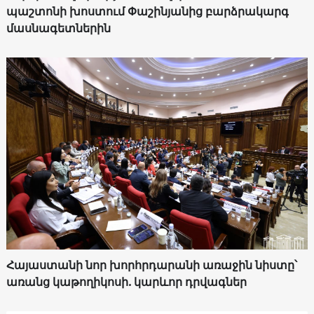
պաշտոնի խոստում Փաշինյանից բարձրակարգ
մասնագետներին
Հայաստանի նոր խորհրդարանի առաջին նիստը՝
առանց կաթողիկոսի. կարևոր դրվագներ