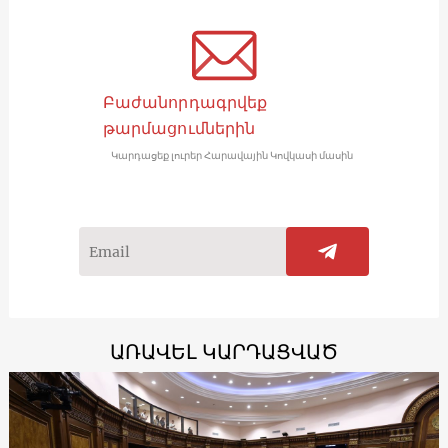
Բաժանորդագրվեք
թարմացումներին
Կարդացեք լուրեր Հարավային Կովկասի մասին
ԱՌԱՎԵԼ ԿԱՐԴԱՑՎԱԾ