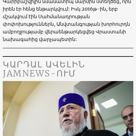
Գարիբաշվիլին նմանատիպ մարմին ստեղծեց, որն
իրեն էր հենց ենթարկվում: Իսկ 2016թ-ին, երբ
մշակվում էին Սահմանադրության
փոփոխություններն, Անվտանգության խորհուրդն
ամբողջությամբ վերաենթարկեցվեց Վրաստանի
նախագահից վարչապետին:
ԿԱՐԴԱԼ ԱՎԵԼԻՆ
JAMNEWS-ՈՒՄ