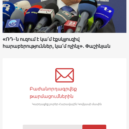
«ՌԴ-ն ուզում է կա՛մ էքսկլյուզիվ
հարաբերություններ, կա՛մ ոչինչ»․ Փաշինյան
Բաժանորդագրվեք
թարմացումներին
Կարդացեք լուրեր Հարավային Կովկասի մասին