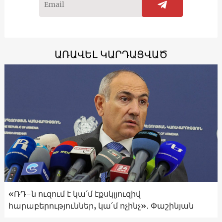
ԱՌԱՎԵԼ ԿԱՐԴԱՑՎԱԾ
«ՌԴ-ն ուզում է կա՛մ էքսկլյուզիվ
հարաբերություններ, կա՛մ ոչինչ»․ Փաշինյան