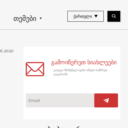
თემები
ᲥᲐᲠᲗᲣᲚᲘ
06.2020
გამოიწერეთ სიახლეები
გაიგეთ მნიშვნელოვანი ამბები სამხრეთ
კავკასიაში