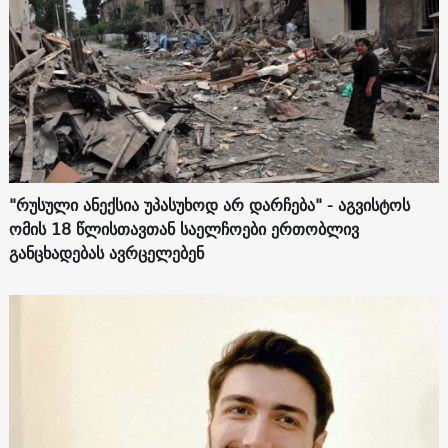
"რუსული ანექსია უპასუხოდ არ დარჩება" - აგვისტოს
ომის 18 წლისთავთან საელჩოები ერთობლივ
განცხადებას ავრცელებენ